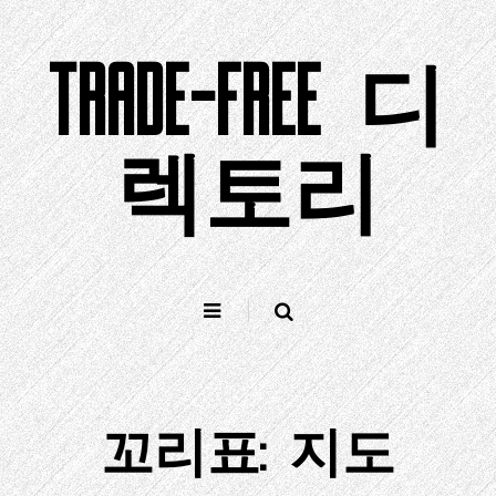
컨
텐
TRADE-FREE 디
츠
로
건
너
렉토리
뛰
기
꼬리표:
지도