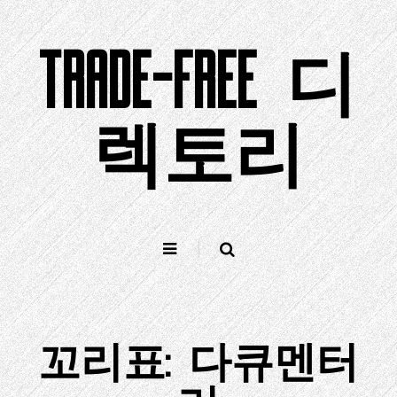
컨
텐
TRADE-FREE 디
츠
로
건
너
렉토리
뛰
기
꼬리표:
다큐멘터