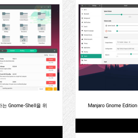
하는 Gnome-Shell을 위
Manjaro Gnome Edi