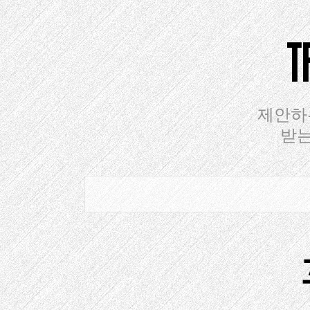
컨
텐
츠
로
건
너
뛰
제안하
기
받는