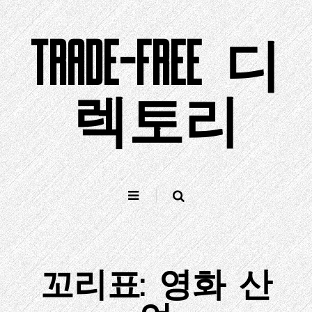
컨
텐
TRADE-FREE 디
츠
로
건
너
렉토리
뛰
기
꼬리표:
영화 산