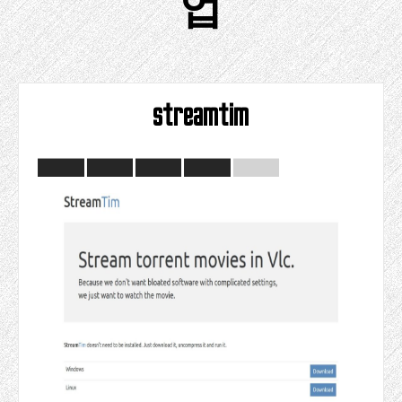
업
streamtim