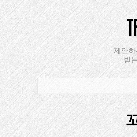
컨
텐
츠
로
건
너
뛰
제안하
기
받는