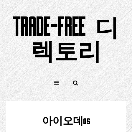
컨
텐
TRADE-FREE 디
츠
로
건
너
렉토리
뛰
기
아이오데os