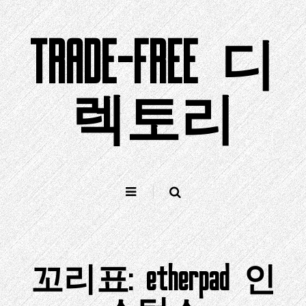
컨
텐
TRADE-FREE 디
츠
로
건
너
렉토리
뛰
기
꼬리표:
etherpad 인