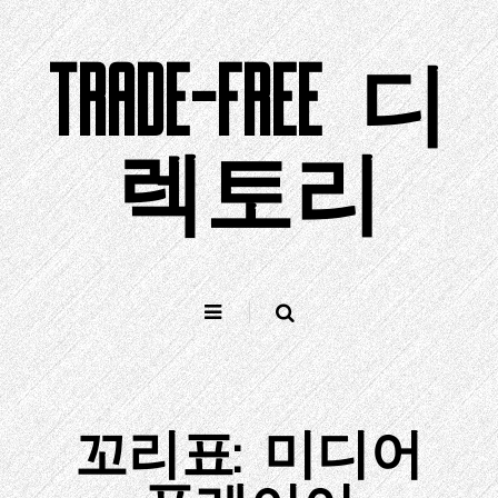
컨
텐
TRADE-FREE 디
츠
로
건
너
렉토리
뛰
기
꼬리표:
미디어