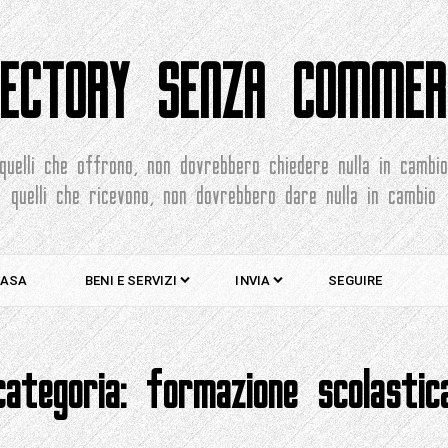
RECTORY SENZA COMMER
quelli che offrono, non dovrebbero chiedere nulla in cambi
quelli che ricevono, non dovrebbero dare nulla in cambio
ASA
BENI E SERVIZI
INVIA
SEGUIRE
categoria:
formazione scolastic