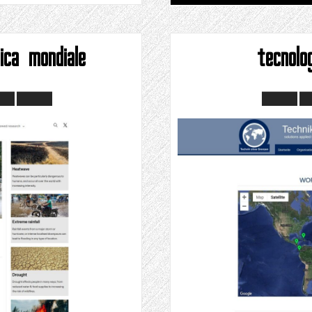
ica mondiale
tecnolo