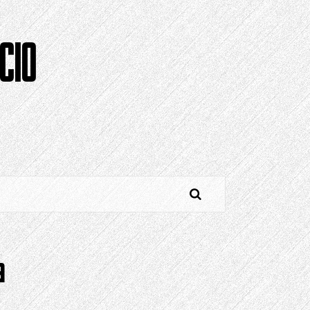
CIO
o
a