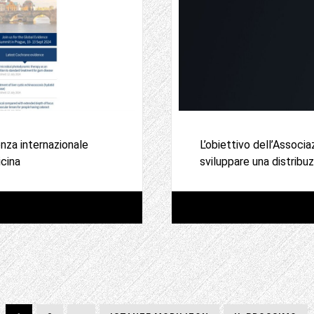
nza internazionale
L’obiettivo dell’Associ
icina
sviluppare una distribu