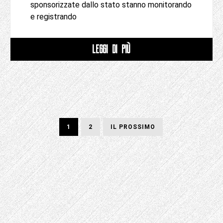
sponsorizzate dallo stato stanno monitorando
e registrando
LEGGI DI PIÙ
Impaginazione
PAGINA
PAGINA
PAGINA
1
2
IL PROSSIMO
SUCCESSIVA
dei
post