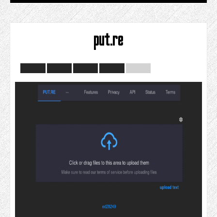
put.re