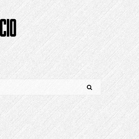
CIO
o