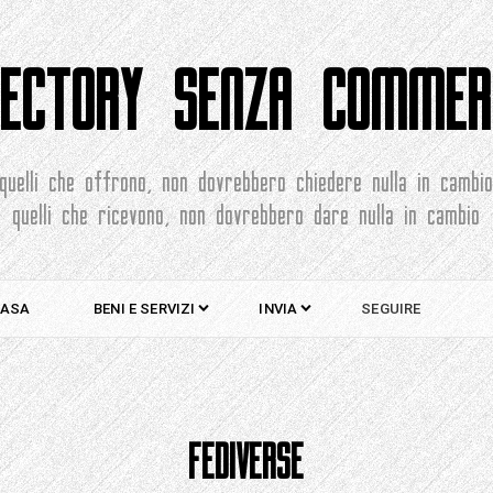
RECTORY SENZA COMMER
quelli che offrono, non dovrebbero chiedere nulla in cambi
quelli che ricevono, non dovrebbero dare nulla in cambio
ASA
BENI E SERVIZI
INVIA
SEGUIRE
FEDIVERSE