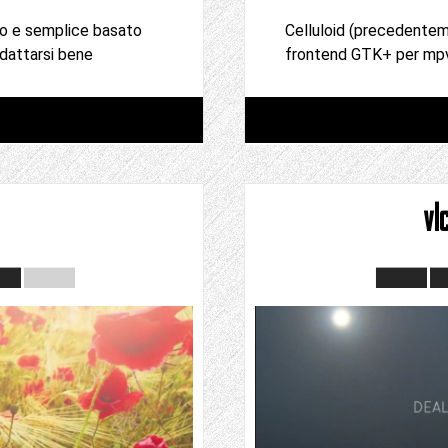
no e semplice basato
Celluloid (precedent
dattarsi bene
frontend GTK+ per mpv.
vl