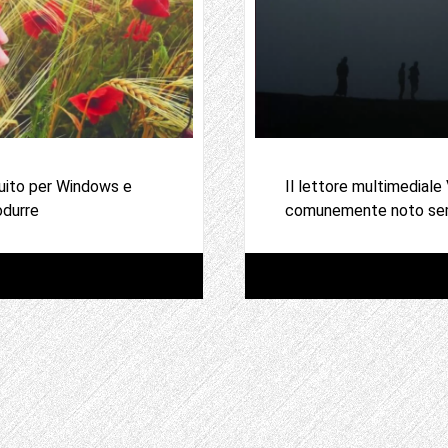
tuito per Windows e
Il lettore multimedial
odurre
comunemente noto sem