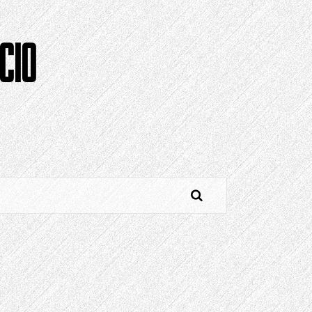
CIO
o