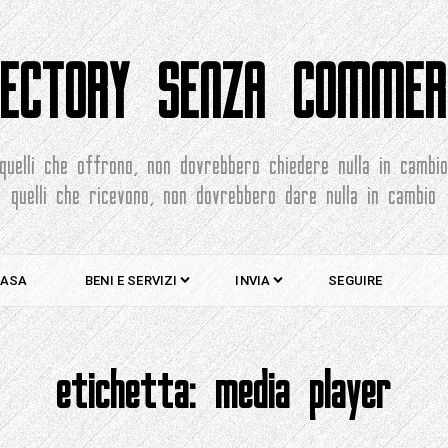
RECTORY SENZA COMMER
quelli che offrono, non dovrebbero chiedere nulla in cambi
quelli che ricevono, non dovrebbero dare nulla in cambio
ASA
BENI E SERVIZI
INVIA
SEGUIRE
etichetta:
media player