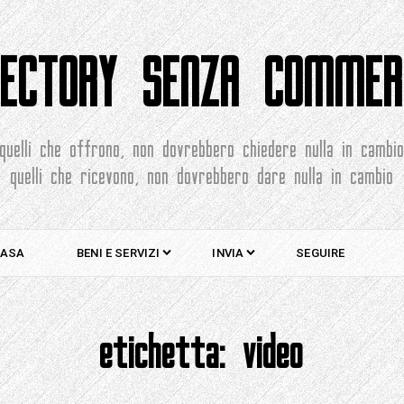
RECTORY SENZA COMMER
quelli che offrono, non dovrebbero chiedere nulla in cambi
quelli che ricevono, non dovrebbero dare nulla in cambio
ASA
BENI E SERVIZI
INVIA
SEGUIRE
etichetta:
video