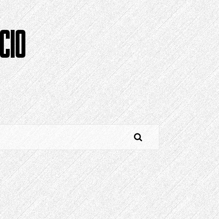
CIO
o