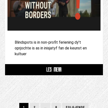
Blindspots is in non-profit feriening dy't
oprjochte is as in inisjatyf fan de keunst en
kultuer
LÊS MEAR
Posts
SIDE
SIDE
SIDE
FOLGJENDE
1
2
…
8
FOLGJENDE