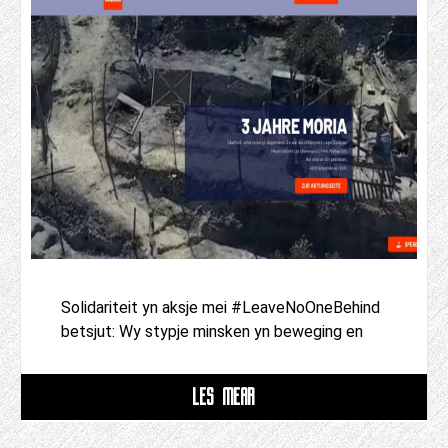
Solidariteit yn aksje mei #LeaveNoOneBehind
betsjut: Wy stypje minsken yn beweging en
LÊS MEAR