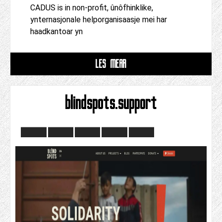
CADUS is in non-profit, ûnôfhinklike,
ynternasjonale helporganisaasje mei har
haadkantoar yn
LÊS MEAR
blindspots.support