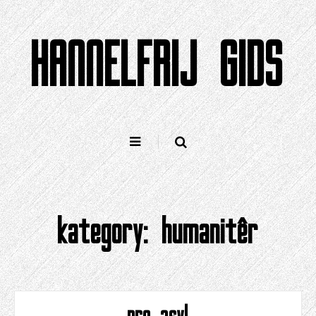
Gean
nei
HANNELFRIJ GIDS
ynhâld
kategory:
humanitêr
pro asyl