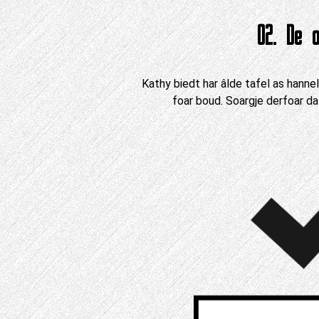
02. De o
Kathy biedt har âlde tafel as hannels
foar boud. Soargje derfoar da