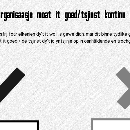
rganisaasje moat it goed/tsjinst kontinu 
frij foar elkenien dy't it wol, is geweldich, mar dit binne tydlike
t it goed / de tsjinst dy't jo yntsjinje op in oanhâldende en tro