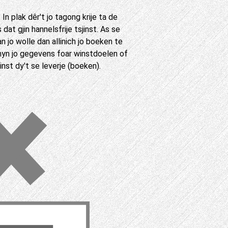
In plak dêr't jo tagong krije ta de
at gjin hannelsfrije tsjinst. As se
 jo wolle dan allinich jo boeken te
f myn jo gegevens foar winstdoelen of
jinst dy't se leverje (boeken).