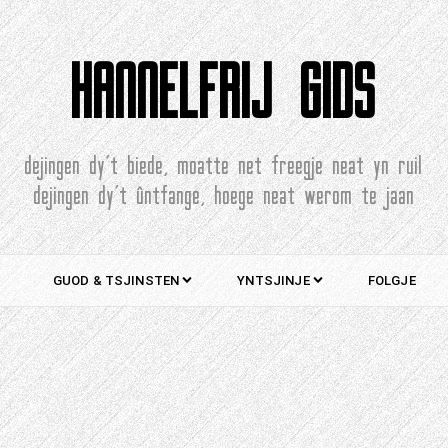
HANNELFRIJ GIDS
dejingen dy't biede, moatte net freegje neat yn ruil
dejingen dy't ûntfange, hoege neat werom te jaan
GUOD & TSJINSTEN
YNTSJINJE
FOLGJE