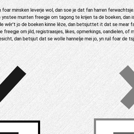
foar minsken leverje wol, dan soe je dat fan harren ferwachtsje. 
ynstee munten freegje om tagong te krijen ta de boeken, dan is d
e wêr't jo de boeken kinne lêze, dan betsjuttet it dat se mear fan
se freegje om jild, registraasjes, likes, opmerkings, oandielen, o
sicht, dan betsjut dat se wolle hannelje mei jo, yn ruil foar de ts