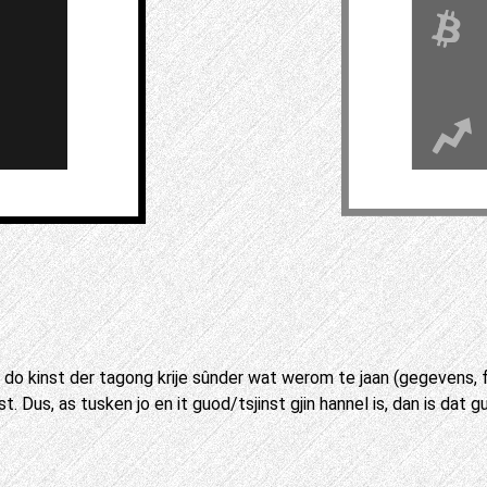
do kinst der tagong krije sûnder wat werom te jaan (gegevens, fal
st. Dus, as tusken jo en it guod/tsjinst gjin hannel is, dan is dat gu