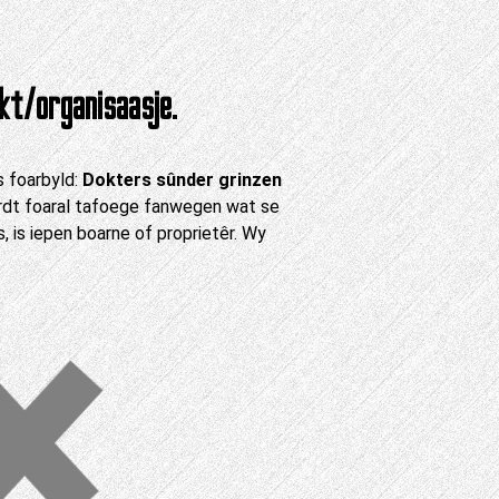
t/organisaasje.
s foarbyld:
Dokters sûnder grinzen
wurdt foaral tafoege fanwegen wat se
s, is iepen boarne of proprietêr. Wy