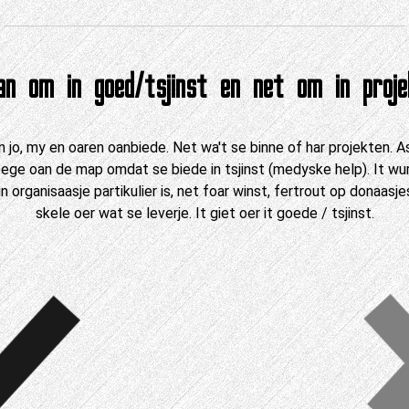
an om in goed/tsjinst en net om in projek
 jo, my en oaren oanbiede. Net wa't se binne of har projekten. A
afoege oan de map omdat se biede in tsjinst (medyske help). It 
n organisaasje partikulier is, net foar winst, fertrout op donaasje
skele oer wat se leverje. It giet oer it goede / tsjinst.