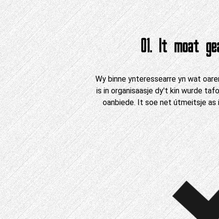
01. It moat ge
Wy binne ynteressearre yn wat oaren
is in organisaasje dy't kin wurde t
oanbiede. It soe net útmeitsje as i