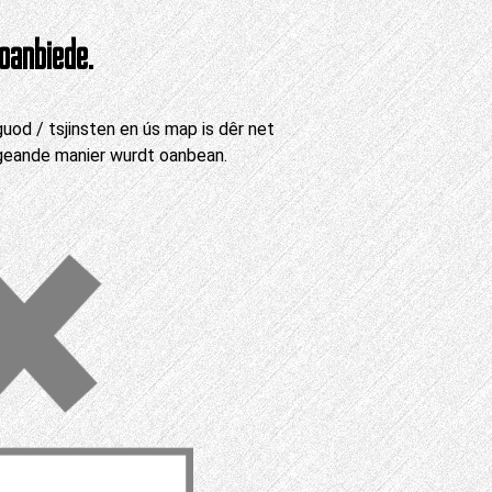
oanbiede.
 guod / tsjinsten en ús map is dêr net
chgeande manier wurdt oanbean.