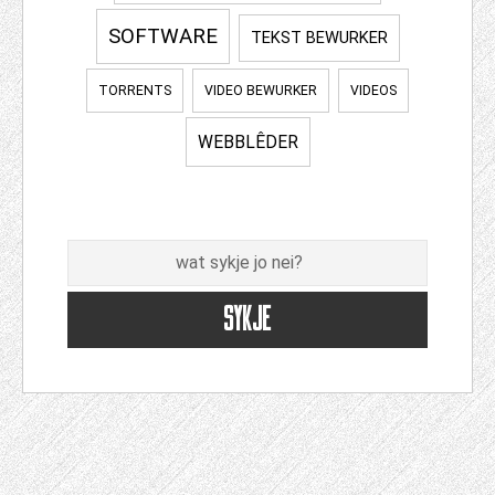
SOFTWARE
TEKST BEWURKER
TORRENTS
VIDEO BEWURKER
VIDEOS
WEBBLÊDER
Sykje
SYKJE