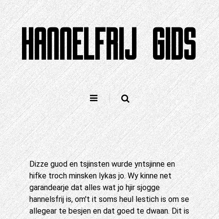
Gean
nei
HANNELFRIJ GIDS
ynhâld
Dizze guod en tsjinsten wurde yntsjinne en
hifke troch minsken lykas jo. Wy kinne net
garandearje dat alles wat jo hjir sjogge
hannelsfrij is, om't it soms heul lestich is om se
allegear te besjen en dat goed te dwaan. Dit is