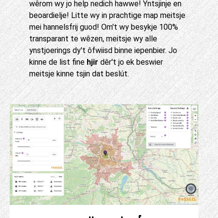
wêrom wy jo help nedich hawwe! Yntsjinje en
beoardielje! Litte wy in prachtige map meitsje
mei hannelsfrij guod! Om't wy besykje 100%
transparant te wêzen, meitsje wy alle
ynstjoerings dy't ôfwiisd binne iepenbier. Jo
kinne de list fine
hjir
dêr't jo ek beswier
meitsje kinne tsjin dat beslút.