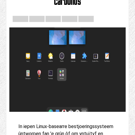
carbonos
In iepen Linux-basearre bestjoeringssysteem
ûntworpen fan 'e grûn ôf om yntuïtyf en