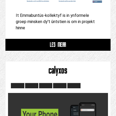
It Emmabuntüs-kollektyf is in ynformele
groep minsken dy't ûntstien is om in projekt
hinne
LÊS MEAR
calyxos