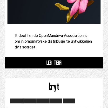
It doel fan de OpenMandriva Association is
om in pragmatyske distribúsje te ûntwikkeljen
dy't soarget
LÊS MEAR
kryt