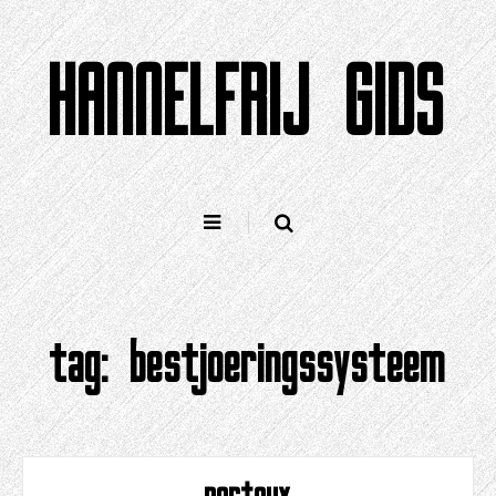
Gean
nei
HANNELFRIJ GIDS
ynhâld
tag:
bestjoeringssysteem
porteux