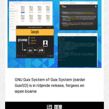
GNU Guix System of Guix System (earder
GuixSD) is in rôljende release, fergees en
iepen boarne
LÊS MEAR