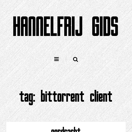
Gean
nei
HANNELFRIJ GIDS
ynhâld
tag:
bittorrent client
oerdracht