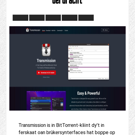
Transmission is in BitTorrent-kliïnt dy't in
ferskaat oan brûkersynterfaces hat boppe op