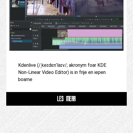
Kdenlive (/ˌkeɪdɛnˈlaɪv/; akronym foar KDE
Non-Linear Video Editor) is in frije en iepen
boarne
LÊS MEAR