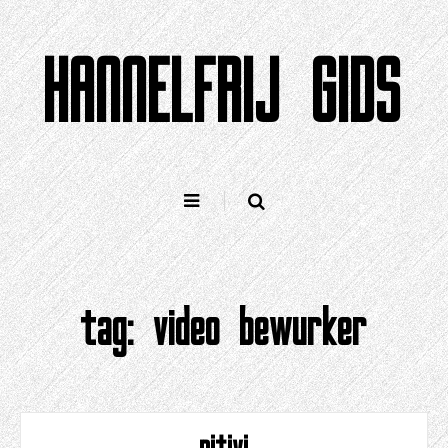
Gean
nei
HANNELFRIJ GIDS
ynhâld
tag:
video bewurker
pitivi