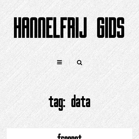
Gean
nei
HANNELFRIJ GIDS
ynhâld
tag:
data
freenet