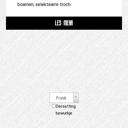
boarnen, selektearre troch
LÊS MEAR
Frysk
Oersetting
bewurkje