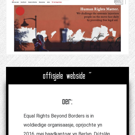
offisjele webside "
oer:
Equal Rights Beyond Borders is in
woldiedige organisaasje, oprjochte yn
2016, mei haadkantoar yn Berlyn, Dútslân,