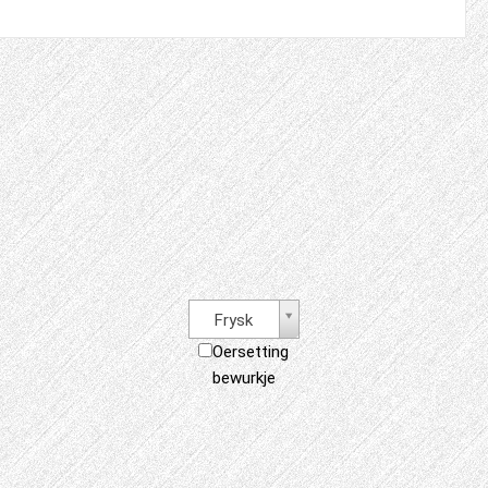
Frysk
Oersetting
bewurkje