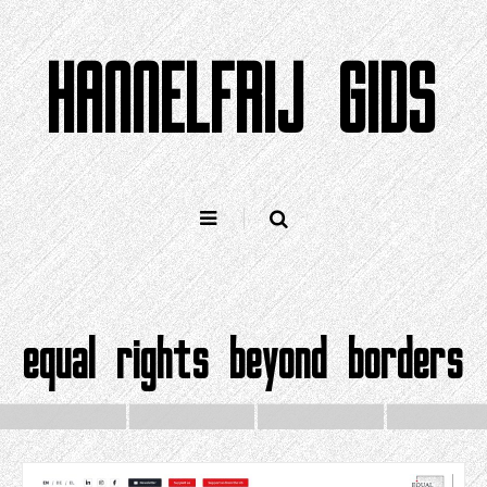
Gean
nei
HANNELFRIJ GIDS
ynhâld
equal rights beyond borders