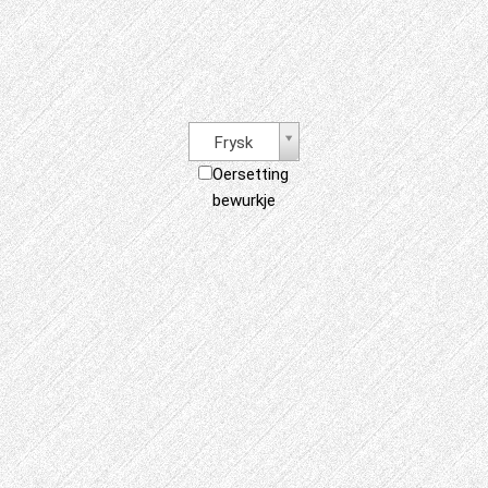
Frysk
Oersetting
bewurkje