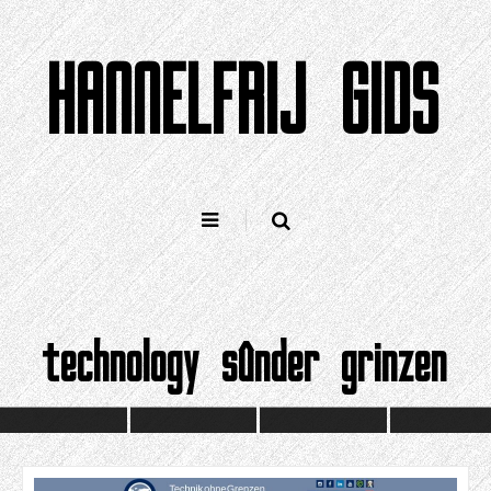
Gean
nei
HANNELFRIJ GIDS
ynhâld
technology sûnder grinzen