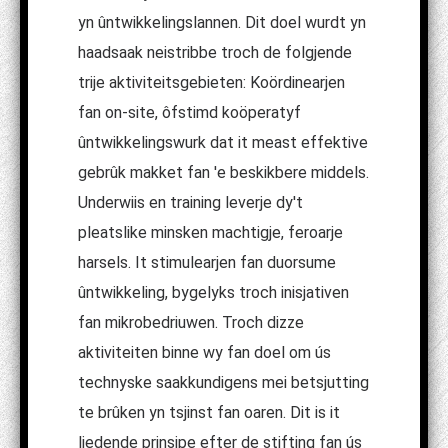
yn ûntwikkelingslannen. Dit doel wurdt yn
haadsaak neistribbe troch de folgjende
trije aktiviteitsgebieten: Koördinearjen
fan on-site, ôfstimd koöperatyf
ûntwikkelingswurk dat it meast effektive
gebrûk makket fan 'e beskikbere middels.
Underwiis en training leverje dy't
pleatslike minsken machtigje, feroarje
harsels. It stimulearjen fan duorsume
ûntwikkeling, bygelyks troch inisjativen
fan mikrobedriuwen. Troch dizze
aktiviteiten binne wy ​​fan doel om ús
technyske saakkundigens mei betsjutting
te brûken yn tsjinst fan oaren. Dit is it
liedende prinsipe efter de stifting fan ús