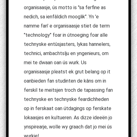
organisaasje, ús motto is "sa ferfine as
nedich, sa ienfâldich mooglik". Yn 'e
namme fan' e organisaasje stiet de term
"technology" foar in útnoeging foar alle
technyske entûsjasters, lykas hannelers,
technici, ambachtslju en yngenieurs, om
mei te dwaan oan ús wurk. Us
organisaasje pleatst ek grut belang op it
oanbieden fan studinten de kâns om in
ferskil te meitsjen troch de tapassing fan
technyske en technyske feardichheden
op in ferskaat oan útdagings op ferskate
lokaasjes en kultueren. As dizze ideeën jo
ynspirearje, wolle wy graach dat jo mei ús
wurkje!