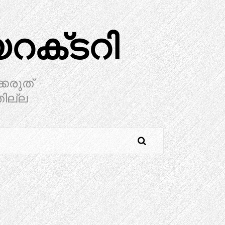
ക്‌ടറി
്കരുത്
തില്ല