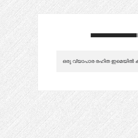
ഒരു വ്യാപാര രഹിത ഇമെയിൽ ക