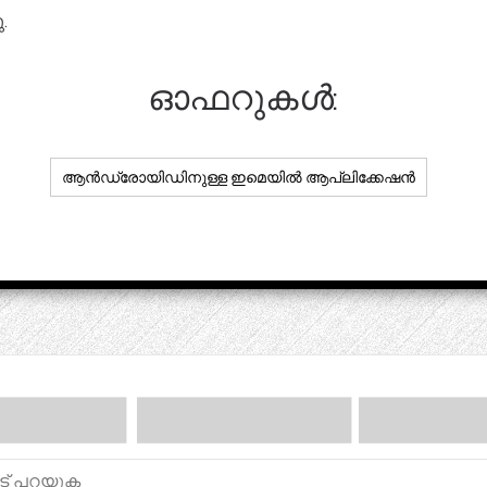
.
ഓഫറുകൾ:
ആൻഡ്രോയിഡിനുള്ള ഇമെയിൽ ആപ്ലിക്കേഷൻ