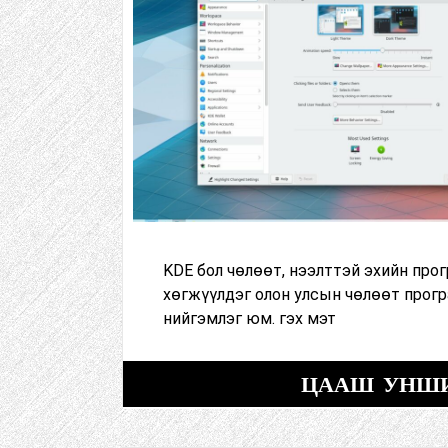
KDE бол чөлөөт, нээлттэй эхийн про
хөгжүүлдэг олон улсын чөлөөт прог
нийгэмлэг юм. гэх мэт
ЦААШ УНШ