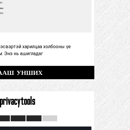
тэсвэртэй харилцаа холбооны үе
. Энэ нь ашигладаг
ААШ УНШИХ
privacytools