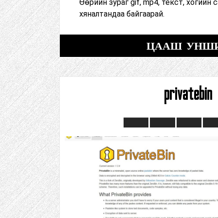
Өөрийн зураг gif, mp4, текст, хогийн
хяналтандаа байгаарай.
ЦААШ УНШ
privatebin