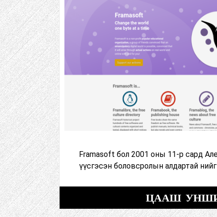
Framasoft бол 2001 оны 11-р сард А
үүсгэсэн боловсролын алдартай ний
ЦААШ УНШ