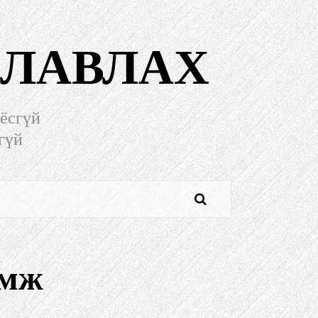
 ЛАВЛАХ
ёсгүй
гүй
амж