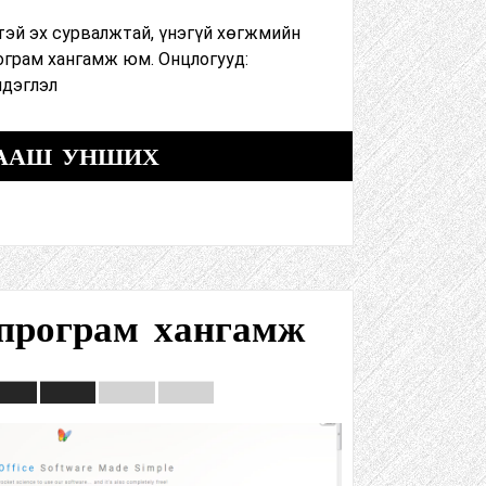
тэй эх сурвалжтай, үнэгүй хөгжмийн
ограм хангамж юм. Онцлогууд:
мдэглэл
ААШ УНШИХ
ice програм хангамж