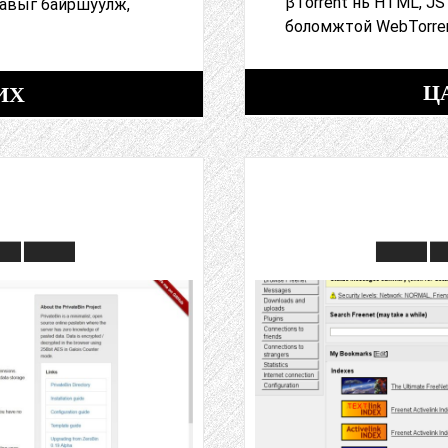
βTorrent нь HTML, JS
 савыг байршуулж,
боломжтой WebTorren
Ц
ИХ