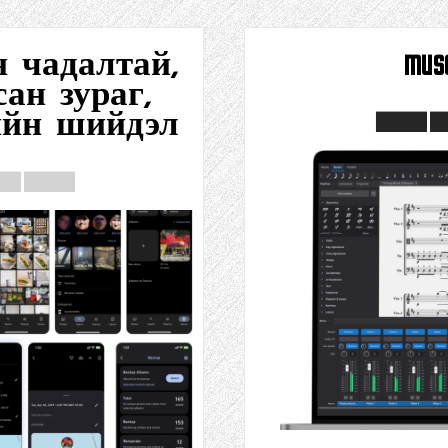
ин чадалтай,
mus
ан зураг,
ийн шийдэл