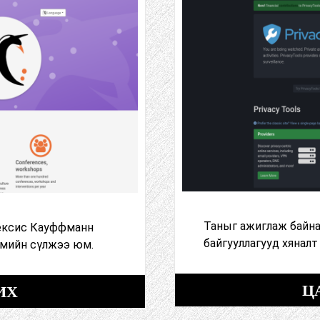
Таныг ажиглаж байна
лексис Кауффманн
байгууллагууд хяналт
гмийн сүлжээ юм.
Ц
ИХ