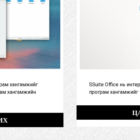
грам хангамжийг
SSuite Office нь инт
рам хангамжийн
програм хангамжийг 
Ц
ИХ