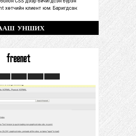
 болон CSS дээр бичигдсэн бүрэн
t хөтчийн клиент юм. Баригдсан:
ААШ УНШИХ
freenet