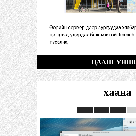
Өөрийн сервер дээр зургуудаа хялба
цэгцлэх, удирдах боломжтой. Immich 
тусална,
ЦААШ УНШ
хаана