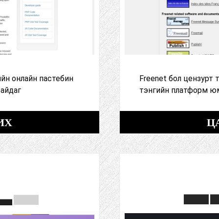
хийн онлайн пастебин
Freenet бол цензурт 
байдаг
тэнгийн платформ юм
ИХ
Ц