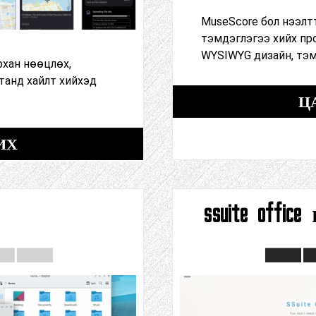
MuseScore бол нээлт
тэмдэглэгээ хийх пр
WYSIWYG дизайн, тэ
рхан нөөцлөх,
танд хайлт хийхэд
Ц
ИХ
ssuite off