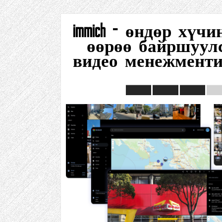
immich - өндөр хүч
өөрөө байршуулс
видео менежмент