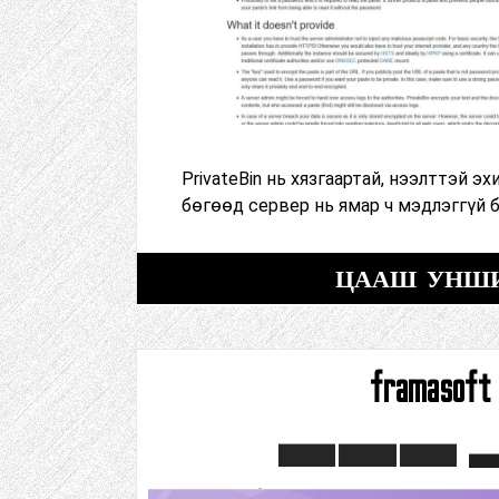
PrivateBin нь хязгаартай, нээлттэй э
бөгөөд сервер нь ямар ч мэдлэггүй 
ЦААШ УНШ
framasoft