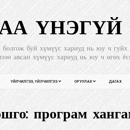
АА ҮНЭГҮЙ
л болгож буй хүмүүс хариуд нь юу ч гуйх 
лээн авсан хүмүүс хариуд нь юу ч өгөх ёс
ҮЙЛЧИЛГЭЭ, ҮЙЛЧИЛГЭЭ
ОРУУЛАХ
ДАГАХ
шго:
програм ханг