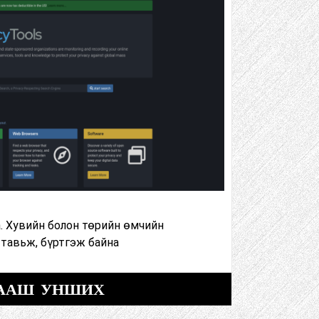
. Хувийн болон төрийн өмчийн
 тавьж, бүртгэж байна
ААШ УНШИХ