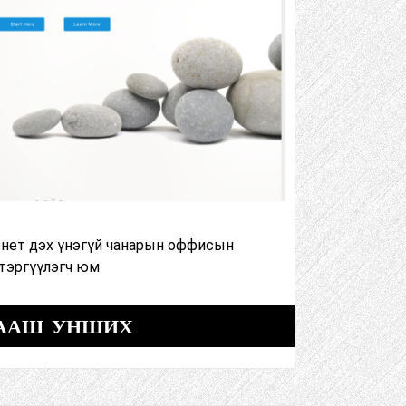
ернет дэх үнэгүй чанарын оффисын
тэргүүлэгч юм
ААШ УНШИХ