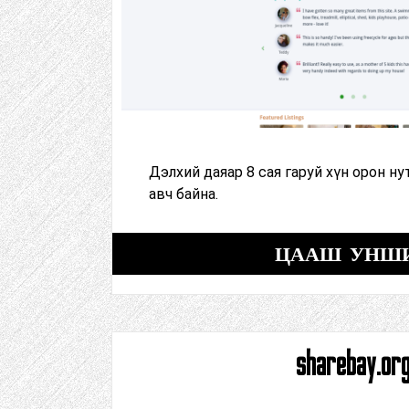
Дэлхий даяар 8 сая гаруй хүн орон ну
авч байна.
ЦААШ УНШ
sharebay.or