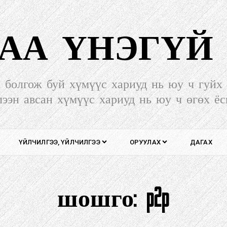
АА ҮНЭГҮЙ
л болгож буй хүмүүс хариуд нь юу ч гуйх 
лээн авсан хүмүүс хариуд нь юу ч өгөх ёс
ҮЙЛЧИЛГЭЭ, ҮЙЛЧИЛГЭЭ
ОРУУЛАХ
ДАГАХ
шошго:
p2p