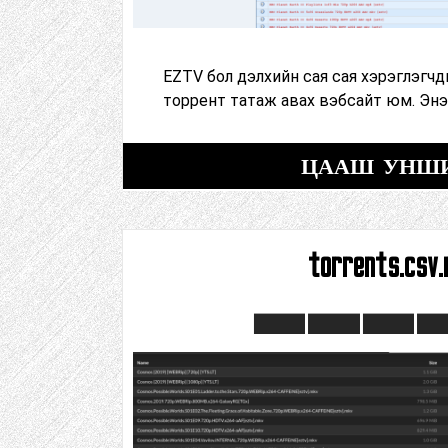
EZTV бол дэлхийн сая сая хэрэглэгч
торрент татаж авах вэбсайт юм. Энэ
ЦААШ УНШ
torrents.csv.