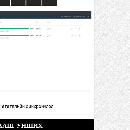
 өгөгдлийн синхрончлол.
ААШ УНШИХ