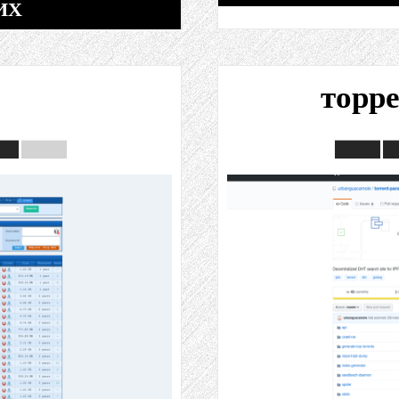
ИХ
торр