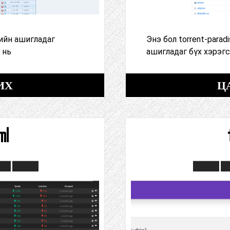
дийн ашигладаг
Энэ бол torrent-parad
 нь
ашигладаг бүх хэрэгс
ИХ
Ц
ml