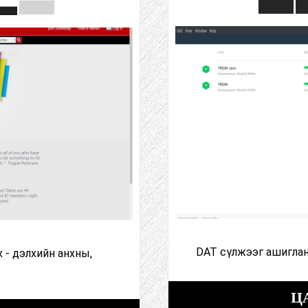
DAT сүлжээг ашиглан
х - дэлхийн анхны,
Ц