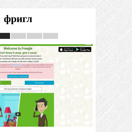
фригл