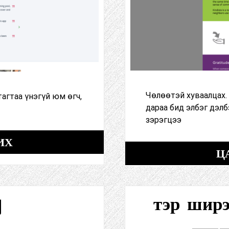
Чөлөөтэй хуваалцах.
тагтаа үнэгүй юм өгч,
дараа бид элбэг дэлб
зэрэгцээ
ИХ
Ц
g
тэр шир