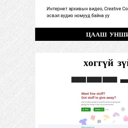
Интернет архивын видео, Creative 
эсвэл аудио номууд байна уу
ЦААШ УНШ
хоггүй зү