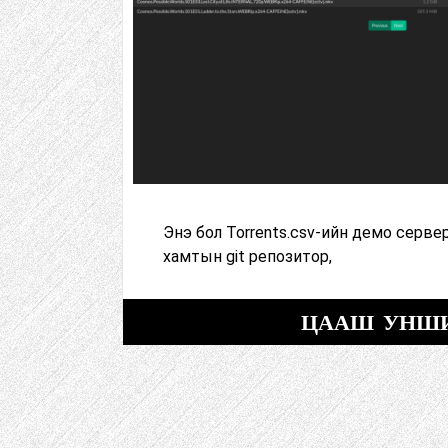
Энэ бол Torrents.csv-ийн демо сервер
хамтын git репозитор,
ЦААШ УНШ