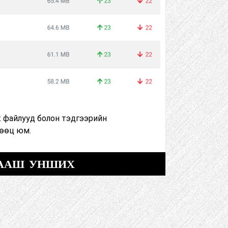
ent файлууд болон тэдгээрийн
өөц юм.
ААШ УНШИХ