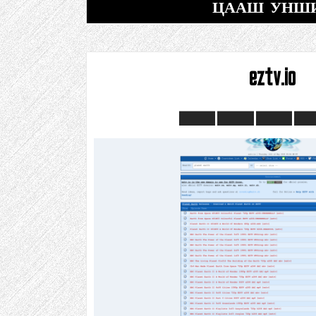
ЦААШ УНШ
eztv.io