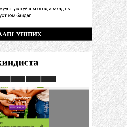
мүүст үнэгүй юм өгөх, авахад нь
үүст юм байдаг
ААШ УНШИХ
киндиста