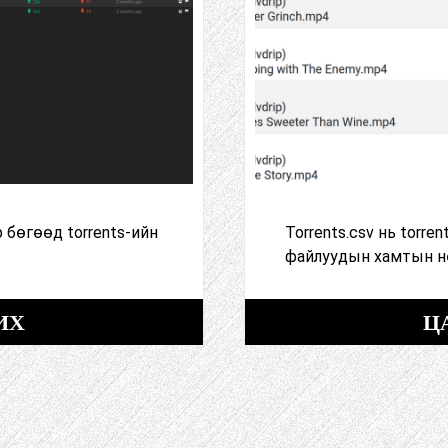
 бөгөөд torrents-ийн
Torrents.csv нь torr
файлуудын хамтын н
ИХ
Ц