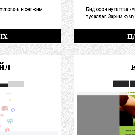
Commons-ын хөгжим
Бид орон нутагтаа хү
тусалдаг. Зарим хүм
ИХ
Ц
йл