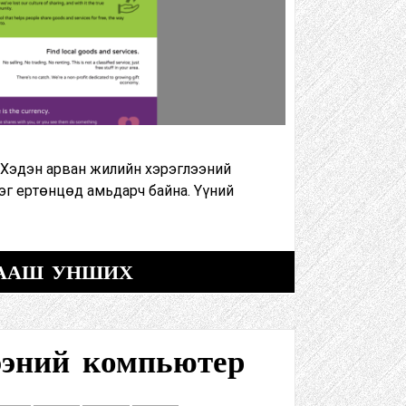
 Хэдэн арван жилийн хэрэглээний
эг ертөнцөд амьдарч байна. Үүний
ААШ УНШИХ
ээний компьютер