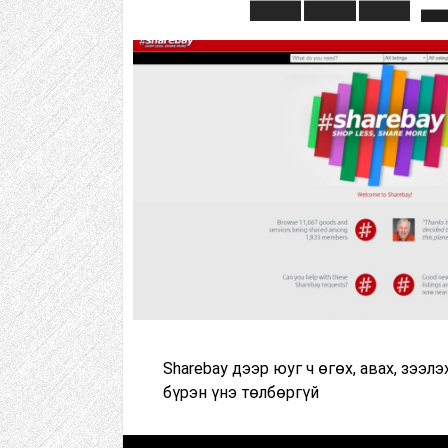
Sharebay дээр юуг ч өгөх, авах, зээлэ
бүрэн үнэ төлбөргүй