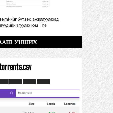
ise.ml-ийг бүтээх, ажиллуулахад
лүүдийн агуулах юм. The
ААШ УНШИХ
torrents.csv