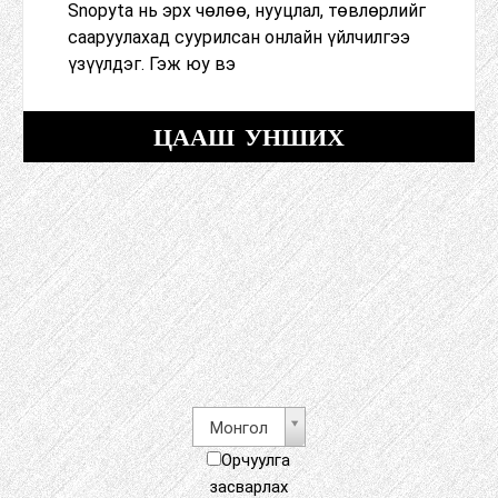
Snopyta нь эрх чөлөө, нууцлал, төвлөрлийг
сааруулахад суурилсан онлайн үйлчилгээ
үзүүлдэг. Гэж юу вэ
ЦААШ УНШИХ
Монгол
Орчуулга
засварлах