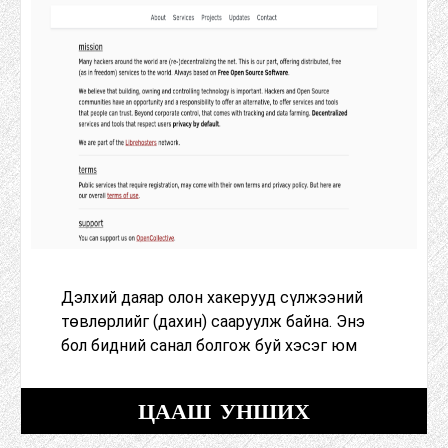
Дэлхий даяар олон хакерууд сүлжээний
төвлөрлийг (дахин) сааруулж байна. Энэ
бол бидний санал болгож буй хэсэг юм
ЦААШ УНШИХ