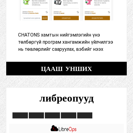
CHATONS хамтын нийгэмлэгийн үнэ
төлбөргүй програм хангамжийн үйлчилгээ
нь төвлөрлийг сааруулах, вэбийг нээх
ЦААШ УНШИХ
либреопууд