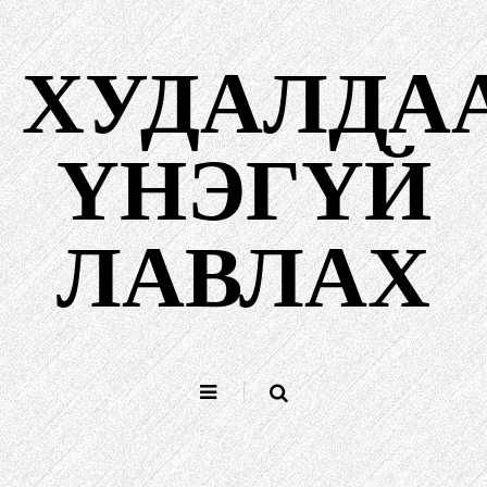
Агуулга
руу
ХУДАЛДА
алгасах
ҮНЭГҮЙ
ЛАВЛАХ