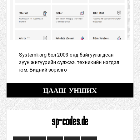
Systemli.org бол 2003 онд байгуулагдсан
зүүн жигүүрийн сүлжээ, техникийн нэгдэл
юм. Бидний зорилго
ЦААШ УНШИХ
sp-codes.de