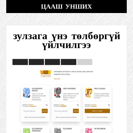
ЦААШ УНШИХ
зулзага үнэ төлбөргүй
үйлчилгээ