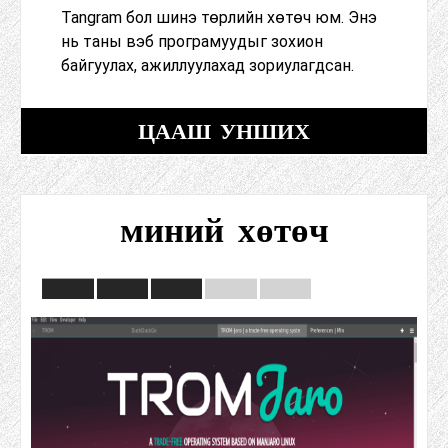
Tangram бол шинэ төрлийн хөтөч юм. Энэ
нь таны вэб програмуудыг зохион
байгуулах, ажиллуулахад зориулагдсан.
ЦААШ УНШИХ
миний хөтөч