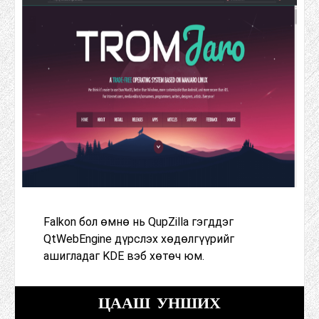
Falkon бол өмнө нь QupZilla гэгддэг
QtWebEngine дүрслэх хөдөлгүүрийг
ашигладаг KDE вэб хөтөч юм.
ЦААШ УНШИХ