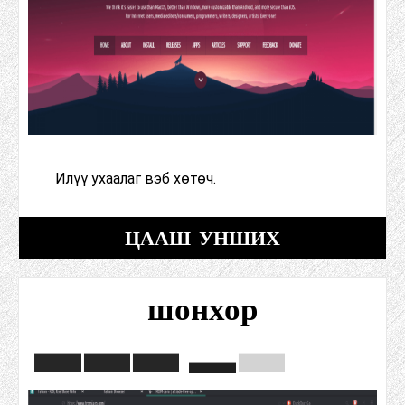
Илүү ухаалаг вэб хөтөч.
ЦААШ УНШИХ
шонхор