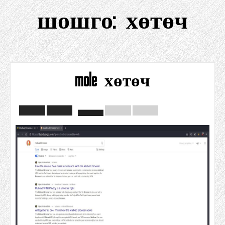
шошго:
хөтөч
mole хөтөч