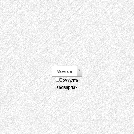
Монгол
Орчуулга
засварлах