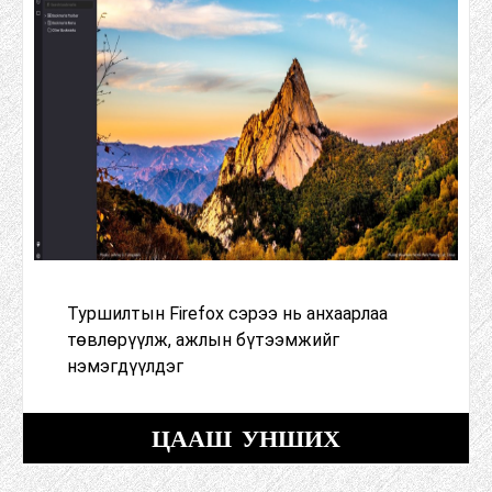
Туршилтын Firefox сэрээ нь анхаарлаа
төвлөрүүлж, ажлын бүтээмжийг
нэмэгдүүлдэг
ЦААШ УНШИХ