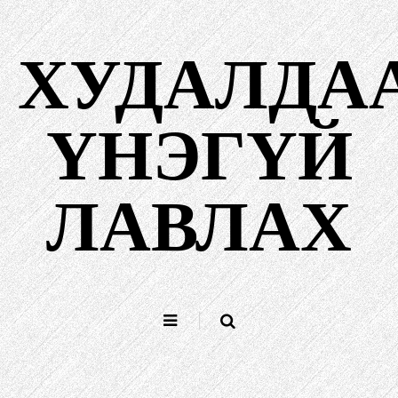
Агуулга
руу
ХУДАЛДА
алгасах
ҮНЭГҮЙ
ЛАВЛАХ