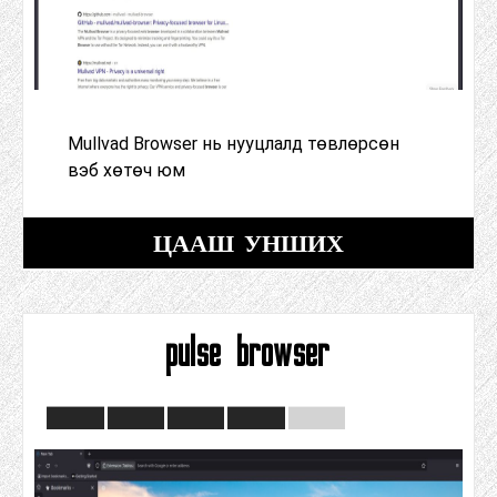
Mullvad Browser нь нууцлалд төвлөрсөн
вэб хөтөч юм
ЦААШ УНШИХ
pulse browser