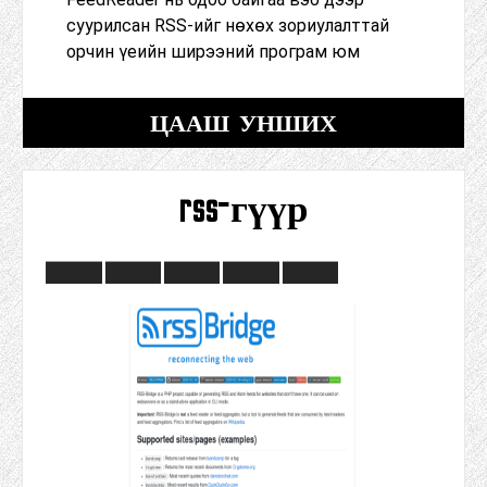
суурилсан RSS-ийг нөхөх зориулалттай
орчин үеийн ширээний програм юм
ЦААШ УНШИХ
rss-гүүр