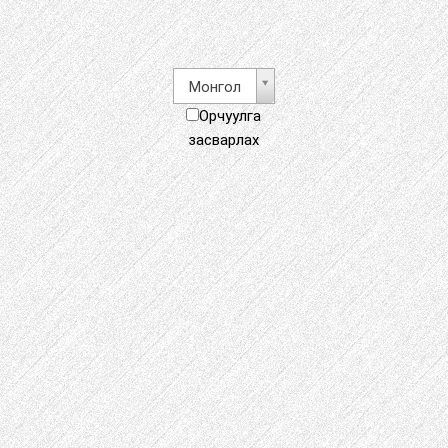
Монгол
Орчуулга
засварлах