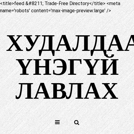
<title>feed &#8211; Trade-Free Directory</title> <meta
name='robots' content='max-image-preview:large' />
Агуулга
руу
ХУДАЛДА
алгасах
ҮНЭГҮЙ
ЛАВЛАХ