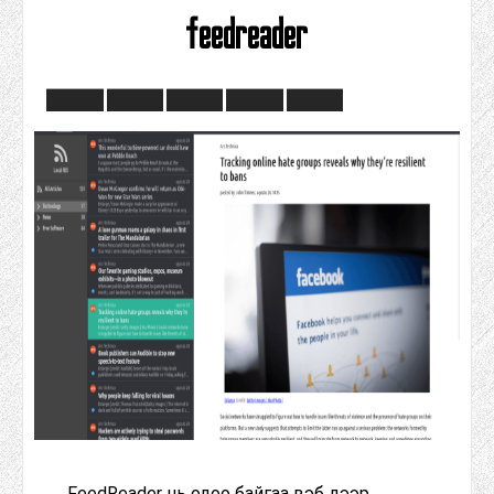
feedreader
FeedReader нь одоо байгаа вэб дээр