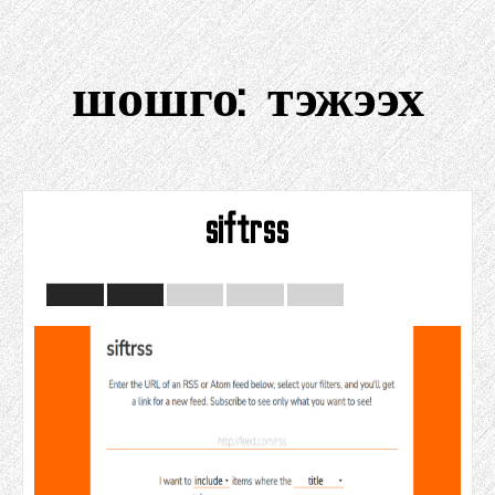
шошго:
тэжээх
siftrss