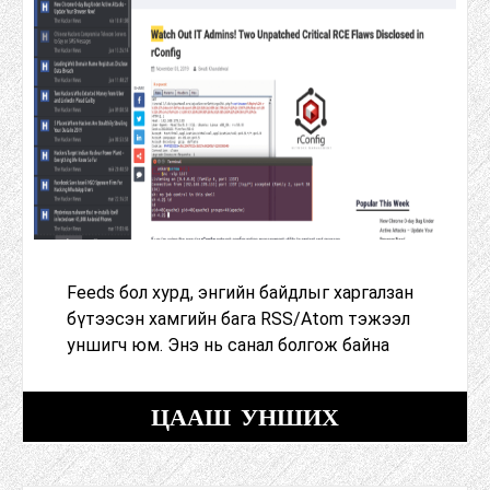
Feeds бол хурд, энгийн байдлыг харгалзан
бүтээсэн хамгийн бага RSS/Atom тэжээл
уншигч юм. Энэ нь санал болгож байна
ЦААШ УНШИХ