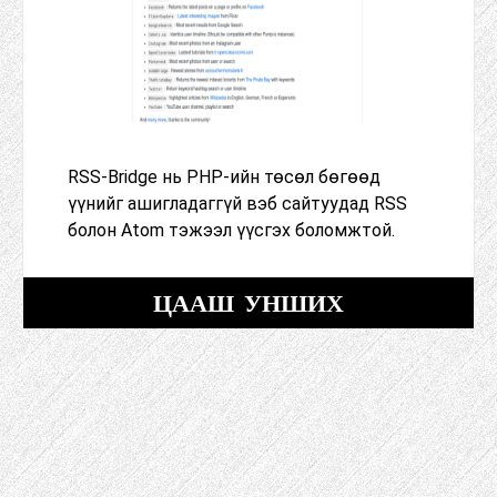
RSS-Bridge нь PHP-ийн төсөл бөгөөд
үүнийг ашигладаггүй вэб сайтуудад RSS
болон Atom тэжээл үүсгэх боломжтой.
ЦААШ УНШИХ