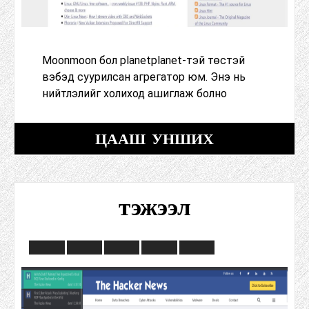
Moonmoon бол planetplanet-тэй төстэй
вэбэд суурилсан агрегатор юм. Энэ нь
нийтлэлийг холиход ашиглаж болно
ЦААШ УНШИХ
тэжээл