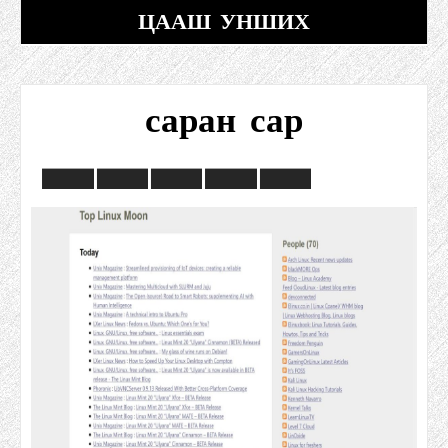
ЦААШ УНШИХ
саран сар