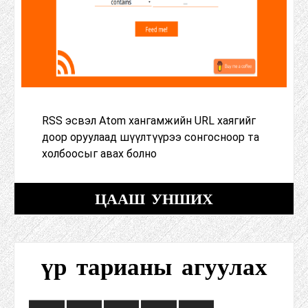
RSS эсвэл Atom хангамжийн URL хаягийг
доор оруулаад шүүлтүүрээ сонгосноор та
холбоосыг авах болно
ЦААШ УНШИХ
үр тарианы агуулах