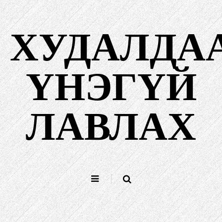
Агуулга
руу
ХУДАЛДА
алгасах
ҮНЭГҮЙ
ЛАВЛАХ