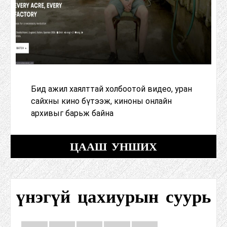
Бид ажил хаялттай холбоотой видео, уран
сайхны кино бүтээж, киноны онлайн
архивыг барьж байна
ЦААШ УНШИХ
үнэгүй цахиурын суурь