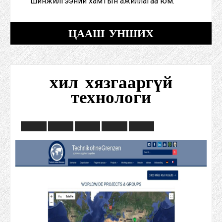
шинжилгээний хамтын ажиллагаа юм.
ЦААШ УНШИХ
хил хязгааргүй
технологи