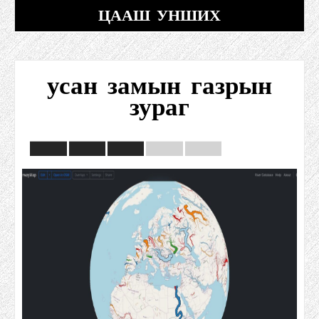
ЦААШ УНШИХ
усан замын газрын
зураг