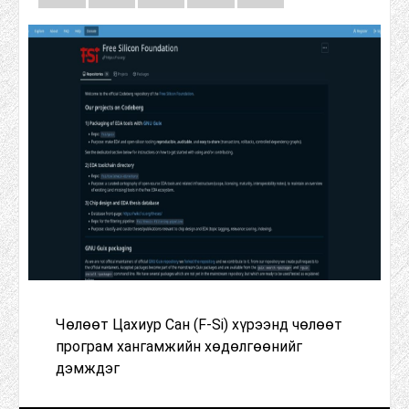
Чөлөөт Цахиур Сан (F-Si) хүрээнд чөлөөт
програм хангамжийн хөдөлгөөнийг
дэмждэг