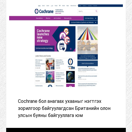
Cochrane бол анагаах ухааныг нэгтгэх
зорилгоор байгуулагдсан Британийн олон
улсын буяны байгууллага юм