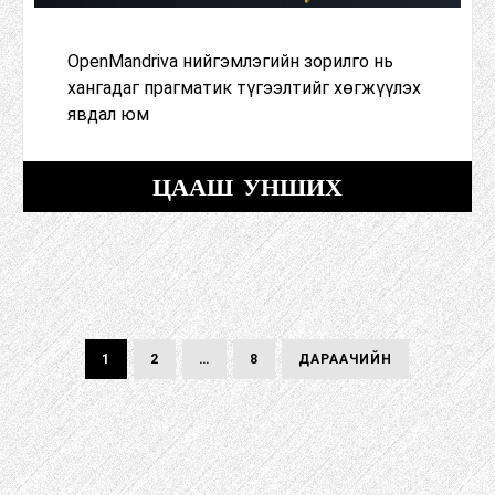
OpenMandriva нийгэмлэгийн зорилго нь
хангадаг прагматик түгээлтийг хөгжүүлэх
явдал юм
ЦААШ УНШИХ
Гарч
ХУУДАС
ХУУДАС
ХУУДАС
ДАРААГИЙН
1
2
…
8
ДАРААЧИЙН
ХУУДАС
хүчдэл