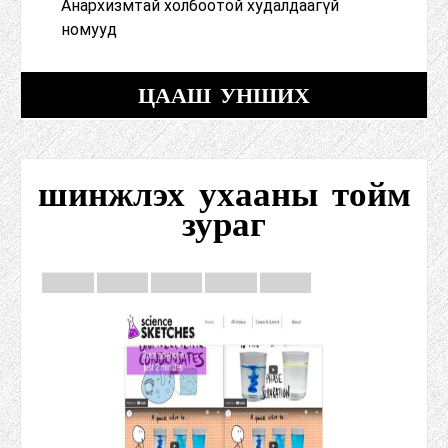
Анархизмтай холбоотой худалдаагүй
номууд
ЦААШ УНШИХ
шинжлэх ухааны тойм
зураг