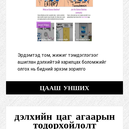
Эрдэмтэд том, жижиг тэмдэглэгээг
ашиглан дэлхийтэй харилцах боломжийг
олгох нь бидний эрхэм зорилго
ЦААШ УНШИХ
дэлхийн цаг агаарын
тодорхойлолт