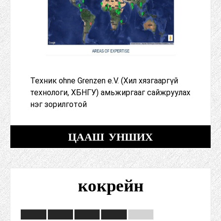
Техник ohne Grenzen e.V. (Хил хязгааргүй
технологи, ХБНГУ) амьжиргааг сайжруулах
нэг зорилготой
ЦААШ УНШИХ
кокрейн