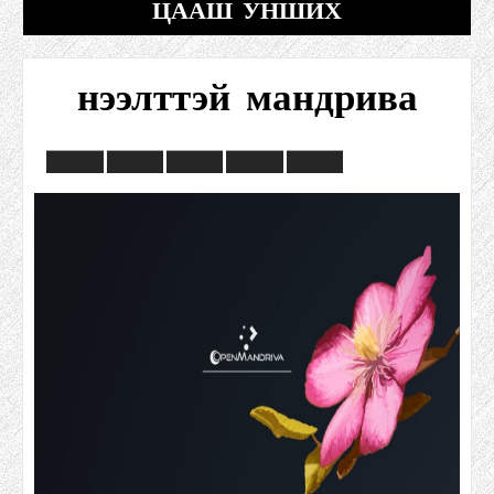
ЦААШ УНШИХ
нээлттэй мандрива