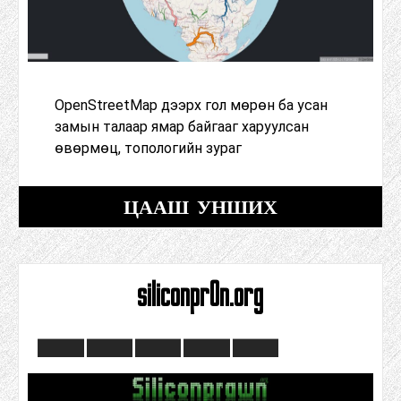
OpenStreetMap дээрх гол мөрөн ба усан
замын талаар ямар байгааг харуулсан
өвөрмөц, топологийн зураг
ЦААШ УНШИХ
siliconpr0n.org