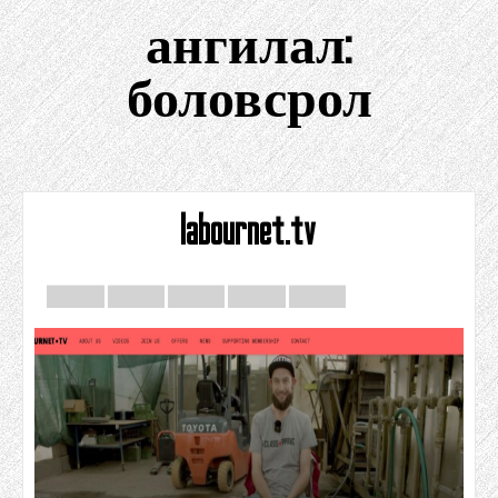
ангилал:
боловсрол
labournet.tv