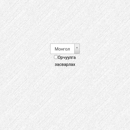
Монгол
Орчуулга
засварлах