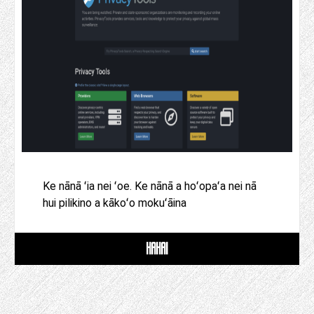
Ke nānā ʻia nei ʻoe. Ke nānā a hoʻopaʻa nei nā
hui pilikino a kākoʻo mokuʻāina
HAHAI