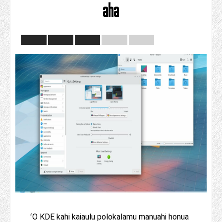
aha
ʻO KDE kahi kaiaulu polokalamu manuahi honua