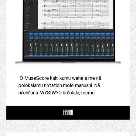
ʻO MuseScore kahi kumu wehe a me nā
polokalamu notation mele manuahi. Nā
hiʻohiʻona: WYSIWYG hoʻolālā, memo
HAHAI