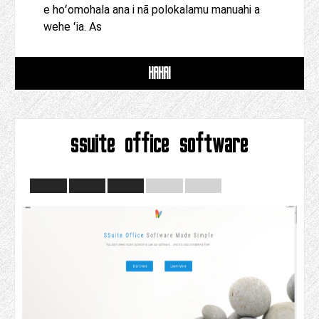
e hoʻomohala ana i nā polokalamu manuahi a
wehe ʻia. As
HAHAI
ssuite office software