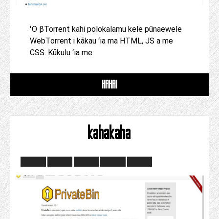
ʻO βTorrent kahi polokalamu kele pūnaewele
WebTorrent i kākau ʻia ma HTML, JS a me
CSS. Kūkulu ʻia me:
HAHAI
kahakaha