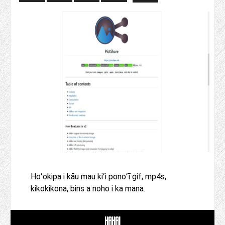
Hoʻokipa i kāu mau kiʻi ponoʻī gif, mp4s,
kikokikona, bins a noho i ka mana.
HAHAI