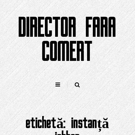
Sari
la
DIRECTOR FARA
conținut
COMERT
etichetă:
instanță