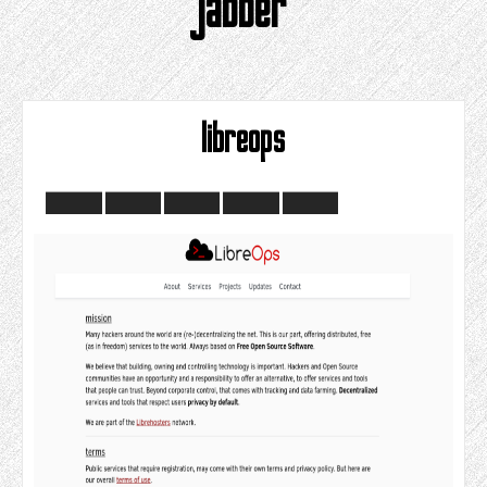
jabber
libreops