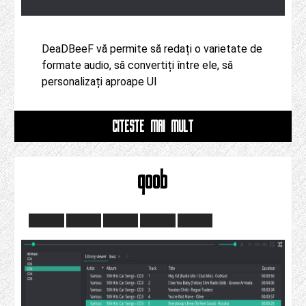
DeaDBeeF vă permite să redați o varietate de
formate audio, să convertiți între ele, să
personalizați aproape UI
CITESTE MAI MULT
qoob