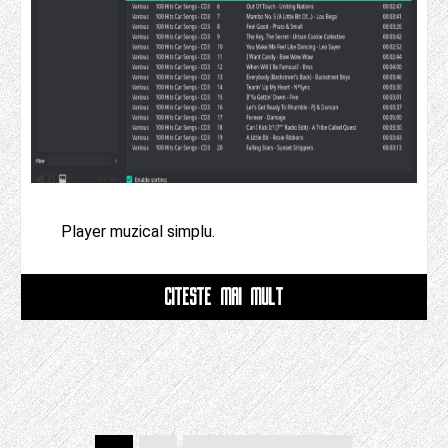
Player muzical simplu.
CITESTE MAI MULT
Postează