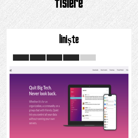
fisiere
liniște