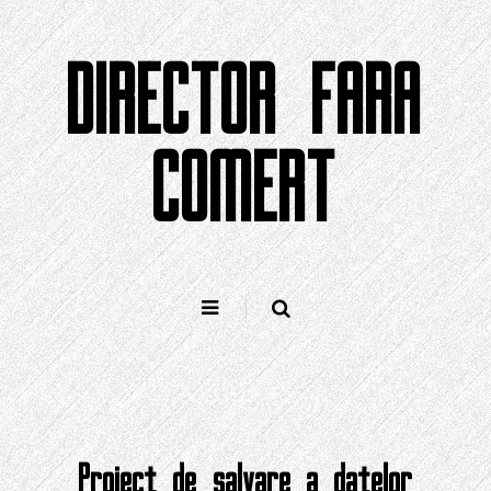
Sari
la
DIRECTOR FARA
conținut
COMERT
Proiect de salvare a datelor