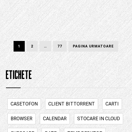
Postează
PAGINĂ
PAGINĂ
PAGINĂ
PAGINA
1
2
…
77
PAGINA URMATOARE
URMĂTOARE
paginarea
ETICHETE
CASETOFON
CLIENT BITTORRENT
CARTI
BROWSER
CALENDAR
STOCARE IN CLOUD