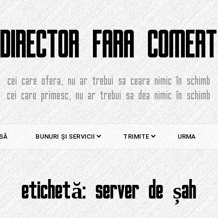
DIRECTOR FARA COMERT
cei care ofera, nu ar trebui sa ceara nimic în schimb
cei care primesc, nu ar trebui sa dea nimic în schimb
SĂ
BUNURI ȘI SERVICII
TRIMITE
URMA
etichetă:
server de șah