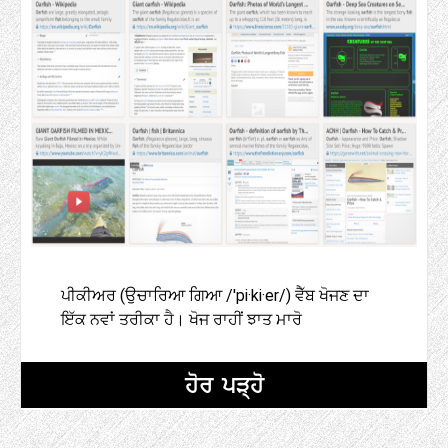
ਪੀਕੀਅਰ (ਉਚਾਰਿਆ ਗਿਆ /'pi·ki·er/) ਵੈੱਬ ਖੋਜਣ ਦਾ
ਇੱਕ ਨਵਾਂ ਤਰੀਕਾ ਹੈ। ਖੋਜ ਰਾਹੀਂ ਝਾਤ ਮਾਰੋ
ਹੋਰ ਪੜ੍ਹੋ