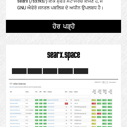
searx (/sɜːrks/) ਇੱਕ ਮੁਫਤ ਮੇਟਾਸਰਚ ਇੰਜਣ ਹੈ, ਜੋ
GNU ਐਫੇਰੋ ਜਨਰਲ ਪਬਲਿਕ ਦੇ ਅਧੀਨ ਉਪਲਬਧ ਹੈ।
ਹੋਰ ਪੜ੍ਹੋ
searx.space