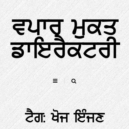
ਸਮੱਗਰੀ
ਨੂੰ
ਵਪਾਰ ਮੁਕਤ
ਛੱਡੋ
ਡਾਇਰੈਕਟਰੀ
ਟੈਗ:
ਖੋਜ ਇੰਜਣ