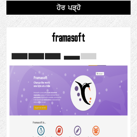
ਹੋਰ ਪੜ੍ਹੋ
framasoft