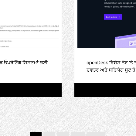
ਡ ਓਪਰੇਟਿੰਗ ਸਿਸਟਮਾਂ ਲਈ
openDesk ਵਿਸ਼ੇਸ਼ ਤੌਰ '
ਦਫਤਰ ਅਤੇ ਸਹਿਯੋਗ ਸੂਟ ਹੈ