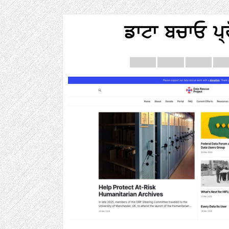
ਡਾਟਾ ਬਚਾਓ ਪ੍