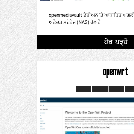
openmediavault ਡੇਬੀਅਨ 'ਤੇ ਆਧਾਰਿਤ ਅਗਲੀ 
ਅਟੈਚਡ ਸਟੋਰੇਜ (NAS) ਹੱਲ ਹੈ
ਹੋਰ ਪੜ੍ਹੋ
openwrt