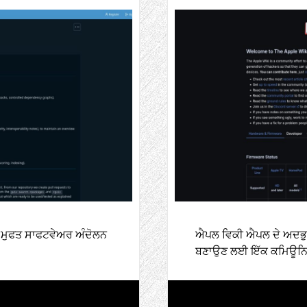
ੱਚ ਮੁਫਤ ਸਾਫਟਵੇਅਰ ਅੰਦੋਲਨ
ਐਪਲ ਵਿਕੀ ਐਪਲ ਦੇ ਅਦਭੁਤ 
ਬਣਾਉਣ ਲਈ ਇੱਕ ਕਮਿਊਨਿਟ