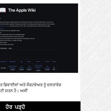
ਡਿਵਾਈਸਾਂ ਅਤੇ ਸੌਫਟਵੇਅਰ ਨੂੰ ਦਸਤਾਵੇਜ਼
ੀ ਯਤਨ ਹੈ। ਅਸੀਂ
ਹੋਰ ਪੜ੍ਹੋ