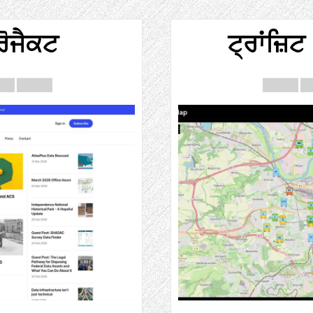
ਰੋਜੈਕਟ
ਟ੍ਰਾਂਜ਼ਿ