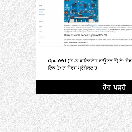
OpenWrt (ਓਪਨ ਵਾਇਰਲੈੱਸ ਰਾਊਟਰ ਤੋਂ) ਏਮਬੈਡ
ਇੱਕ ਓਪਨ-ਸੋਰਸ ਪ੍ਰੋਜੈਕਟ ਹੈ
ਹੋਰ ਪੜ੍ਹੋ
ਪੋਸਟਾਂ