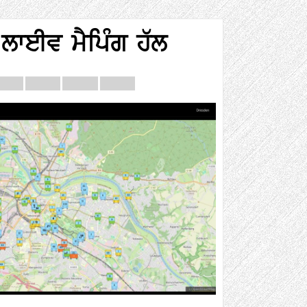
ਟ ਲਾਈਵ ਮੈਪਿੰਗ ਹੱਲ