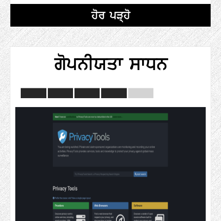
ਹੋਰ ਪੜ੍ਹੋ
ਗੋਪਨੀਯਤਾ ਸਾਧਨ