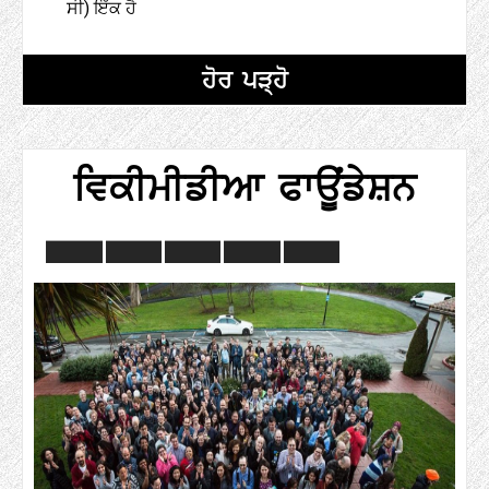
ਸੀ) ਇੱਕ ਹੈ
ਹੋਰ ਪੜ੍ਹੋ
ਵਿਕੀਮੀਡੀਆ ਫਾਊਂਡੇਸ਼ਨ