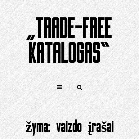
Pereiti
prie
„TRADE-FREE
turinio
KATALOGAS“
žyma:
vaizdo įrašai