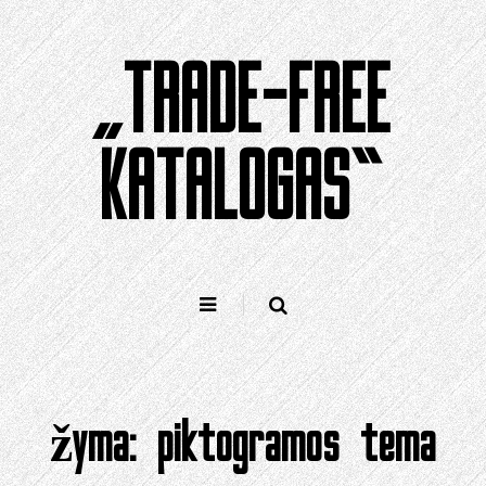
Pereiti
prie
„TRADE-FREE
turinio
KATALOGAS“
žyma:
piktogramos tema