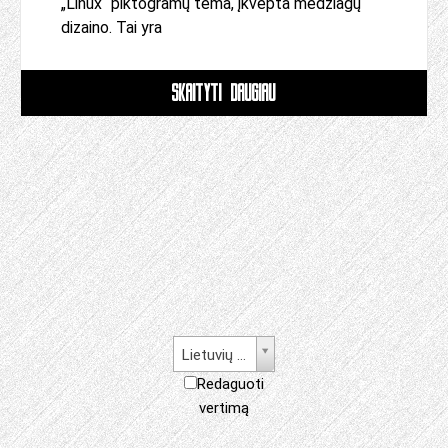
„Linux“ piktogramų tema, įkvėpta medžiagų
dizaino. Tai yra
SKAITYTI DAUGIAU
Lietuvių kalba
Redaguoti
vertimą