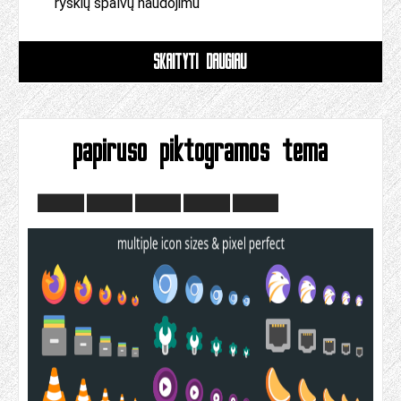
ryškių spalvų naudojimu
SKAITYTI DAUGIAU
papiruso piktogramos tema