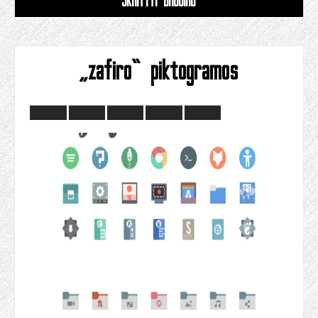
SKAITYTI DAUGIAU
„zafiro“ piktogramos