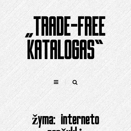
Pereiti
prie
„TRADE-FREE
turinio
KATALOGAS“
žyma:
interneto