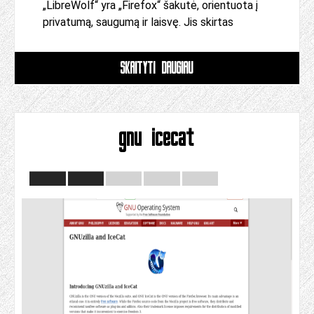
„LibreWolf“ yra „Firefox“ šakutė, orientuota į
privatumą, saugumą ir laisvę. Jis skirtas
SKAITYTI DAUGIAU
gnu icecat