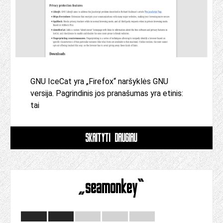
GNU IceCat yra „Firefox“ naršyklės GNU
versija. Pagrindinis jos pranašumas yra etinis:
tai
SKAITYTI DAUGIAU
„seamonkey“