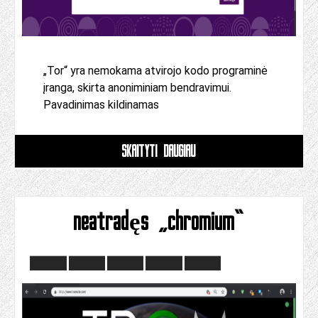
„Tor“ yra nemokama atvirojo kodo programinė
įranga, skirta anoniminiam bendravimui.
Pavadinimas kildinamas
SKAITYTI DAUGIAU
neatradęs „chromium“