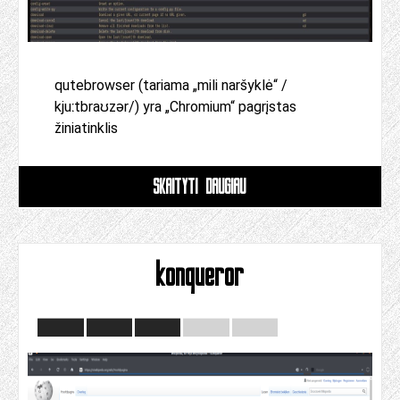
qutebrowser (tariama „mili naršyklė“ /
kjuːtbraʊzər/) yra „Chromium“ pagrįstas
žiniatinklis
SKAITYTI DAUGIAU
konqueror