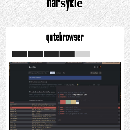
naršyklė
qutebrowser