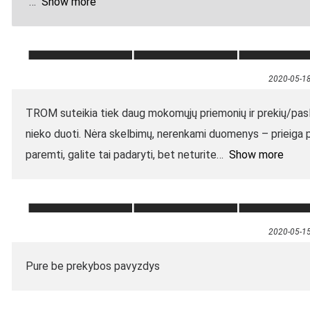
“
Show more
2020-05-1
TROM suteikia tiek daug mokomųjų priemonių ir prekių/pasl
nieko duoti. Nėra skelbimų, nerenkami duomenys – prieiga p
paremti, galite tai padaryti, bet neturite
Show more
2020-05-1
Pure be prekybos pavyzdys