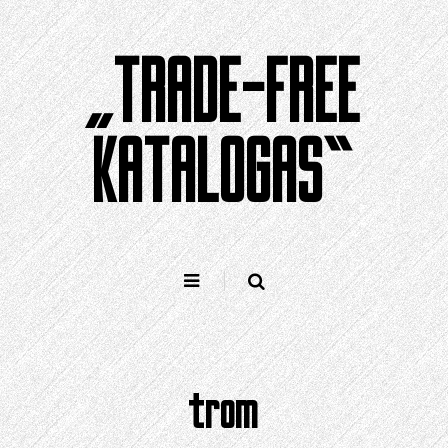
Pereiti
prie
„TRADE-FREE
turinio
KATALOGAS“
trom