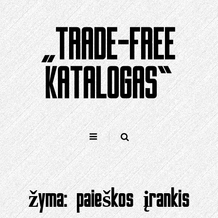
Pereiti
prie
„TRADE-FREE
turinio
KATALOGAS“
žyma:
paieškos įrankis