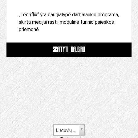
„Leonflix“ yra daugialypė darbalaukio programa,
skirta medijai rasti, modulinė turinio paieškos
priemonė.
SKAITYTI DAUGIAU
Lietuvių kalba