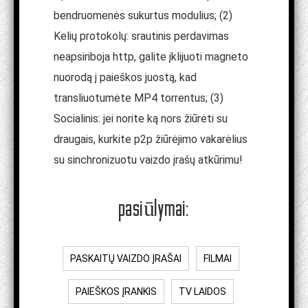
bendruomenės sukurtus modulius; (2)
Kelių protokolų: srautinis perdavimas
neapsiriboja http, galite įklijuoti magneto
nuorodą į paieškos juostą, kad
transliuotumėte MP4 torrentus; (3)
Socialinis: jei norite ką nors žiūrėti su
draugais, kurkite p2p žiūrėjimo vakarėlius
su sinchronizuotu vaizdo įrašų atkūrimu!
pasiūlymai:
PASKAITŲ VAIZDO ĮRAŠAI
FILMAI
PAIEŠKOS ĮRANKIS
TV LAIDOS