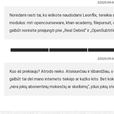
02020-09-0
Norėdami rasti tai, ko ieškote naudodami Leonflix, tereikia at
modulius: mit-opencourseware, khan-academy, filepursuit, 
galbūt norėsite prisijungti prie „Real Debrid“ ir „OpenSubtitl
02020-09-0
Kuo aš prekiauju? Atrodo nieko. Atsisiunčiau ir išbandžiau, o 
galbūt tai dėl mano interneto tiekėjo ar kažko kito. Bet ko
„nėra jokių abonentinių mokesčių ar skelbimų“, plius jokių s