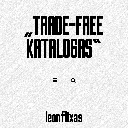
Pereiti
prie
„TRADE-FREE
turinio
KATALOGAS“
leonflixas