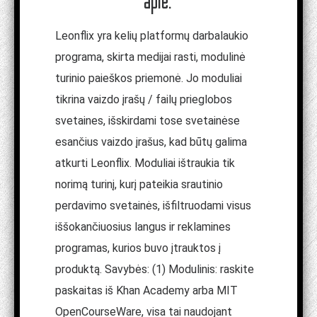
apie:
Leonflix yra kelių platformų darbalaukio
programa, skirta medijai rasti, modulinė
turinio paieškos priemonė. Jo moduliai
tikrina vaizdo įrašų / failų prieglobos
svetaines, išskirdami tose svetainėse
esančius vaizdo įrašus, kad būtų galima
atkurti Leonflix. Moduliai ištraukia tik
norimą turinį, kurį pateikia srautinio
perdavimo svetainės, išfiltruodami visus
iššokančiuosius langus ir reklamines
programas, kurios buvo įtrauktos į
produktą. Savybės: (1) Modulinis: raskite
paskaitas iš Khan Academy arba MIT
OpenCourseWare, visa tai naudojant