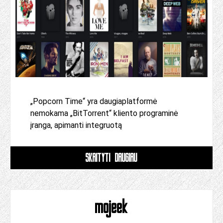
„Popcorn Time“ yra daugiaplatformė
nemokama „BitTorrent“ kliento programinė
įranga, apimanti integruotą
SKAITYTI DAUGIAU
mojeek