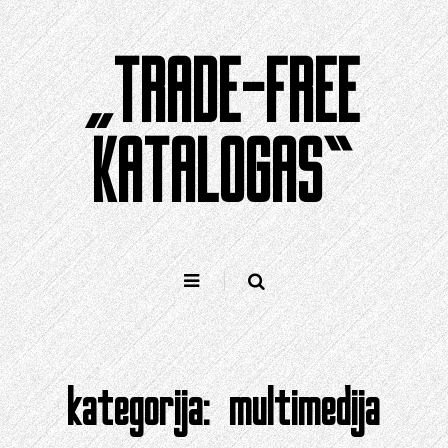
Pereiti
prie
„TRADE-FREE
turinio
KATALOGAS“
kategorija:
multimedija