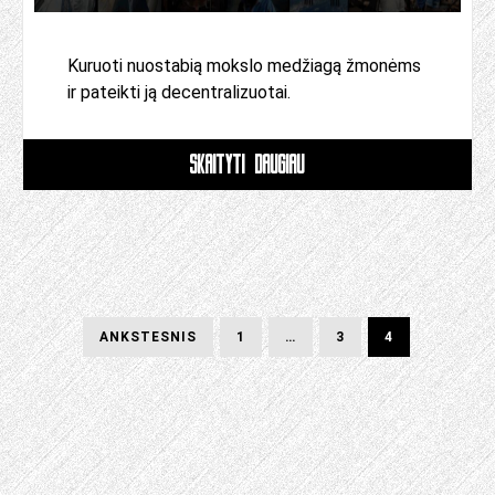
Kuruoti nuostabią mokslo medžiagą žmonėms
ir pateikti ją decentralizuotai.
SKAITYTI DAUGIAU
Žinutės
ANKSTESNIS
PUSLAPIS
PUSLAPIS
PUSLAPIS
ANKSTESNIS
1
…
3
4
PUSLAPIS
puslapiai