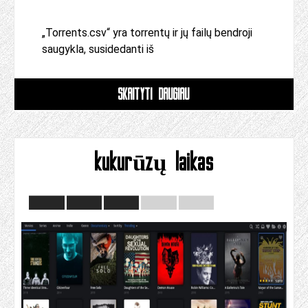
„Torrents.csv“ yra torrentų ir jų failų bendroji
saugykla, susidedanti iš
SKAITYTI DAUGIAU
kukurūzų laikas