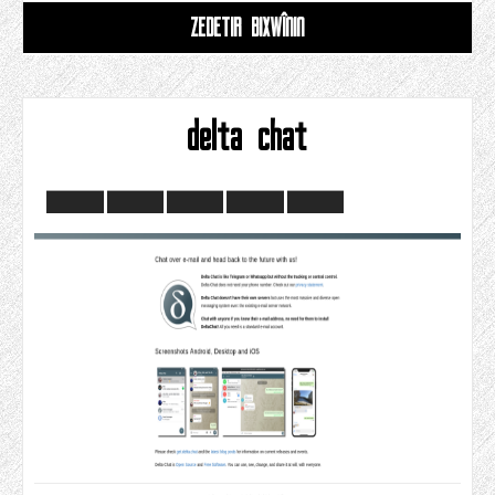
ZÊDETIR BIXWÎNIN
delta chat