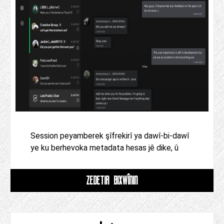
Session peyamberek şîfrekirî ya dawî-bi-dawî
ye ku berhevoka metadata hesas jê dike, û
ZÊDETIR BIXWÎNIN