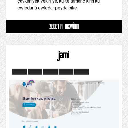
çavkaniyek vekirî ye, ku tê armanc kirin ku
ewledar û ewledar peyda bike
ZÊDETIR BIXWÎNIN
jami