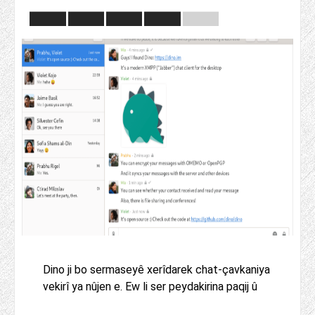
Dino ji bo sermaseyê xerîdarek chat-çavkaniya
vekirî ya nûjen e. Ew li ser peydakirina paqij û