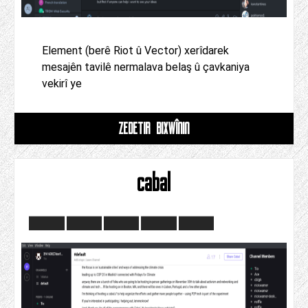
Element (berê Riot û Vector) xerîdarek
mesajên tavilê nermalava belaş û çavkaniya
vekirî ye
ZÊDETIR BIXWÎNIN
cabal