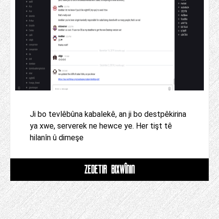
Ji bo tevlêbûna kabalekê, an ji bo destpêkirina
ya xwe, serverek ne hewce ye. Her tişt tê
hilanîn û dimeşe
ZÊDETIR BIXWÎNIN