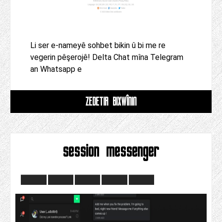
Li ser e-nameyê sohbet bikin û bi me re
vegerin pêşerojê! Delta Chat mîna Telegram
an Whatsapp e
ZÊDETIR BIXWÎNIN
session messenger