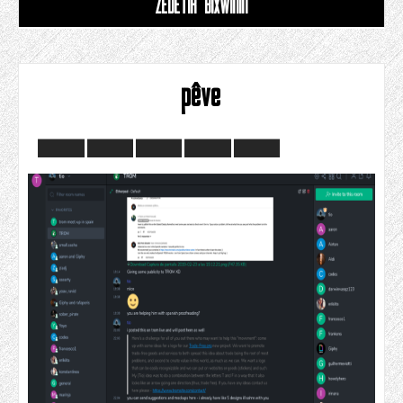
ZÊDETIR BIXWÎNIN
pêve