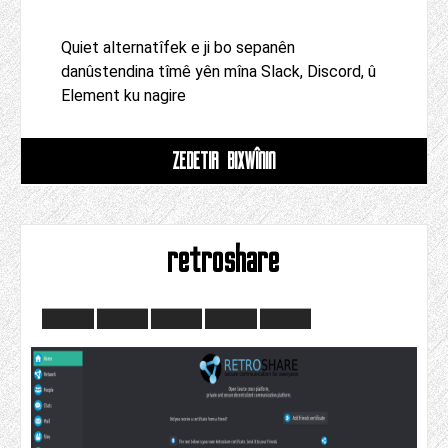
Quiet alternatîfek e ji bo sepanên
danûstendina tîmê yên mîna Slack, Discord, û
Element ku nagire
ZÊDETIR BIXWÎNIN
retroshare