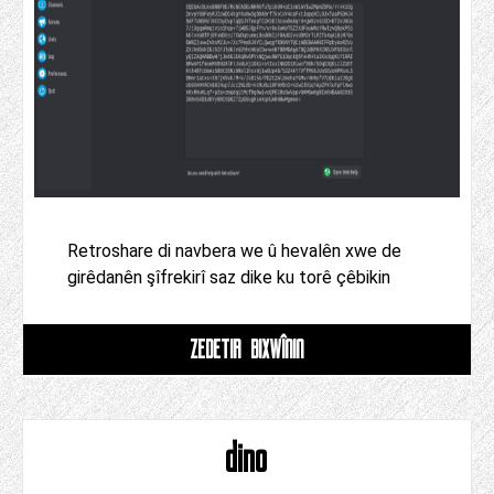
Retroshare di navbera we û hevalên xwe de
girêdanên şîfrekirî saz dike ku torê çêbikin
ZÊDETIR BIXWÎNIN
dino