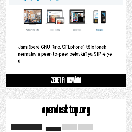
Jami (berê GNU Ring, SFLphone) têlefonek
nermalav a peer-to-peer belavkirî ya SIP-ê ye
û
ZÊDETIR BIXWÎNIN
opendesktop.org