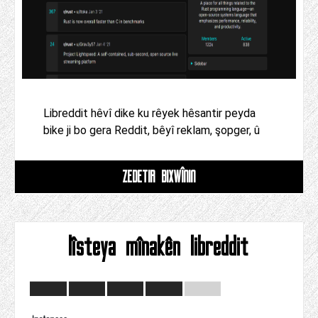
Libreddit hêvî dike ku rêyek hêsantir peyda
bike ji bo gera Reddit, bêyî reklam, şopger, û
ZÊDETIR BIXWÎNIN
lîsteya mînakên libreddit