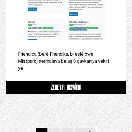
Friendica (berê Friendika, bi eslê xwe
Mistpark) nermalava belaş û çavkaniya vekirî
ye
ZÊDETIR BIXWÎNIN
Posts