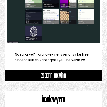
Nostr çi ye? Torgilokek nenavendî ya ku li ser
bingeha kilîtên krîptografî ye û ne wusa ye
ZÊDETIR BIXWÎNIN
bookwyrm