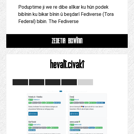
Poduptime ji we re dibe alîkar ku hûn podek
bibînin ku bikar bînin û beşdarî Fediverse (Tora
Federal) bibin. The Fediverse
ZÊDETIR BIXWÎNIN
hevalî.civakî