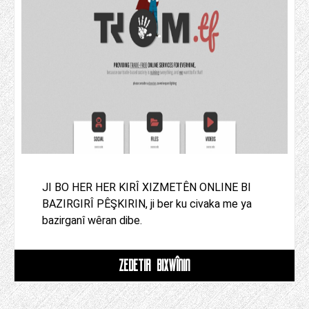
JI BO HER HER KIRÎ XIZMETÊN ONLINE BI
BAZIRGIRÎ PÊŞKIRIN, ji ber ku civaka me ya
bazirganî wêran dibe.
ZÊDETIR BIXWÎNIN