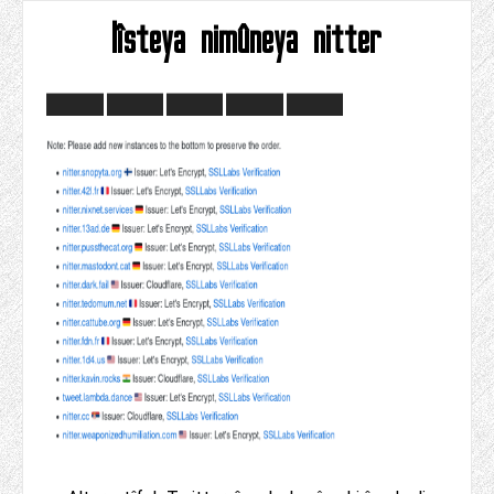
lîsteya nimûneya nitter