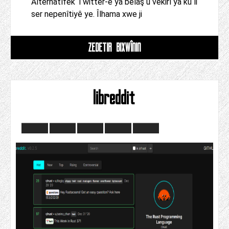
Alternatîfek Twitter-ê ya belaş û vekirî ya ku li
ser nepenîtiyê ye. Îlhama xwe ji
ZÊDETIR BIXWÎNIN
libreddit