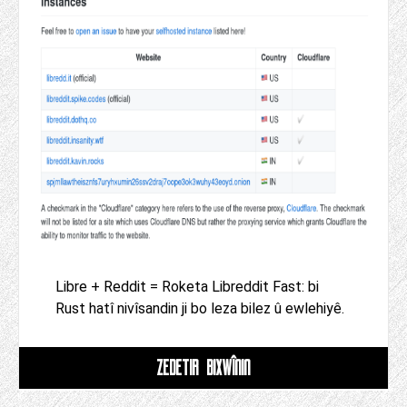
Libre + Reddit = Roketa Libreddit Fast: bi
Rust hatî nivîsandin ji bo leza bilez û ewlehiyê.
ZÊDETIR BIXWÎNIN