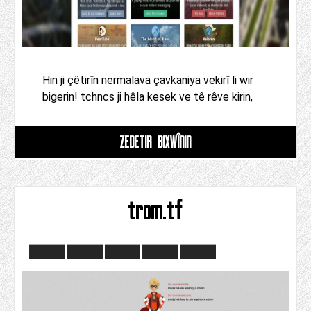
Hin ji çêtirîn nermalava çavkaniya vekirî li wir
bigerin! tchncs ji hêla kesek ve tê rêve kirin,
ZÊDETIR BIXWÎNIN
trom.tf