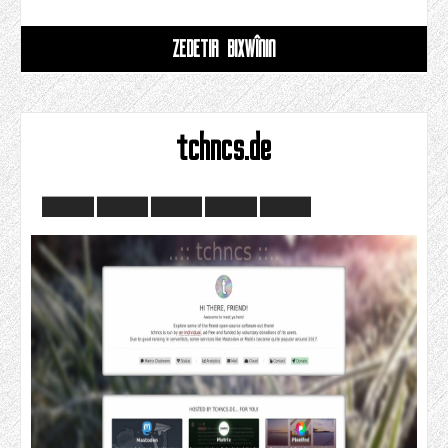
ZÊDETIR BIXWÎNIN
tchncs.de