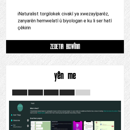
iNaturalist torgilokek civakî ya xwezayîparêz,
zanyarên hemwelatî û biyologan e ku li ser hatî
çêkirin
ZÊDETIR BIXWÎNIN
yên me