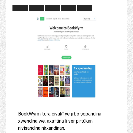
BookWyrm tora civakî ye ji bo şopandina
xwendina we, axaftina li ser pirtûkan,
nivîsandina nirxandinan,