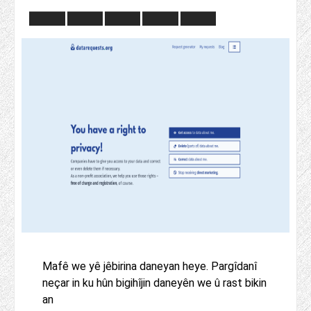
Mafê we yê jêbirina daneyan heye. Pargîdanî
neçar in ku hûn bigihîjin daneyên we û rast bikin
an