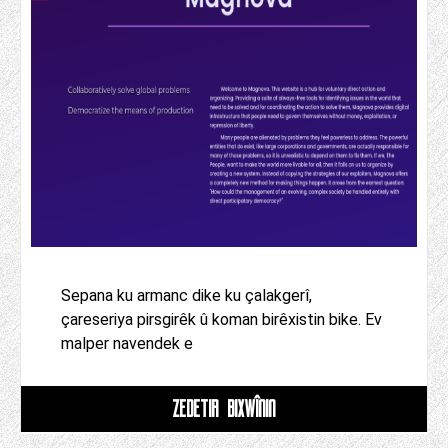
Sepana ku armanc dike ku çalakgerî,
çareseriya pirsgirêk û koman birêxistin bike. Ev
malper navendek e
ZÊDETIR BIXWÎNIN