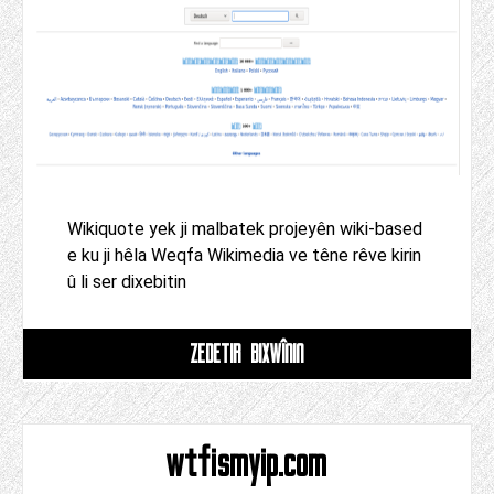
Wikiquote yek ji malbatek projeyên wiki-based
e ku ji hêla Weqfa Wikimedia ve têne rêve kirin
û li ser dixebitin
ZÊDETIR BIXWÎNIN
wtfismyip.com