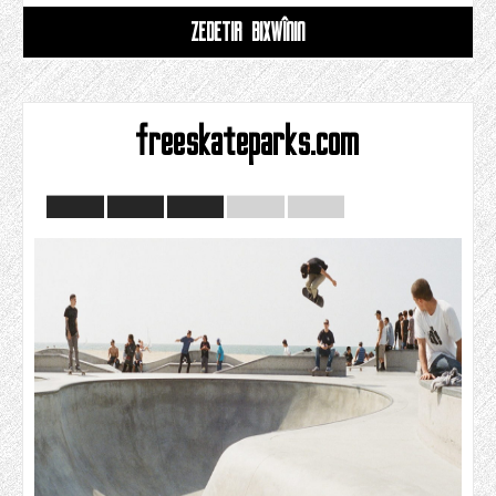
ZÊDETIR BIXWÎNIN
freeskateparks.com