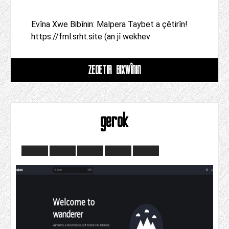
Evîna Xwe Bibînin: Malpera Taybet a çêtirîn!
https://fml.srht.site (an jî wekhev
ZÊDETIR BIXWÎNIN
gerok