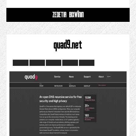
ZÊDETIR BIXWÎNIN
quad9.net