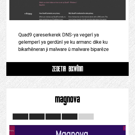
Quad9 çareserkerek DNS-ya vegerî ya
gelemperî ya gerdûnî ye ku armanc dike ku
bikarhêneran ji malware û malware biparêze
ZÊDETIR BIXWÎNIN
magnova