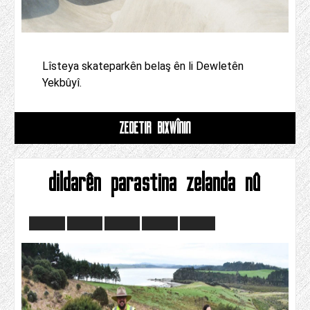
Lîsteya skateparkên belaş ên li Dewletên
Yekbûyî.
ZÊDETIR BIXWÎNIN
dildarên parastina zelanda nû