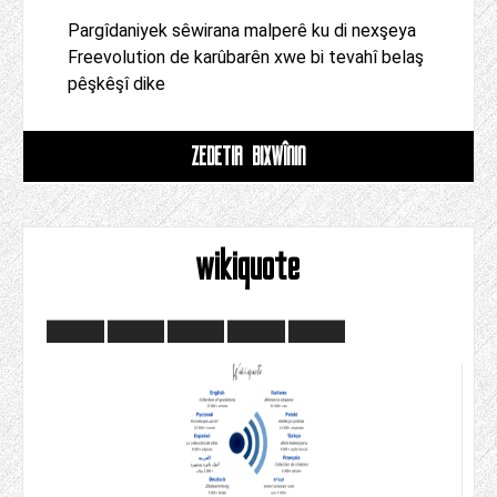
Pargîdaniyek sêwirana malperê ku di nexşeya
Freevolution de karûbarên xwe bi tevahî belaş
pêşkêşî dike
ZÊDETIR BIXWÎNIN
wikiquote