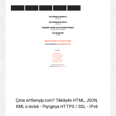
Çima wtfismyip.com? Têkiliyên HTML, JSON,
XML û nivîsê - Piştgiriya HTTPS / SSL - IPv6