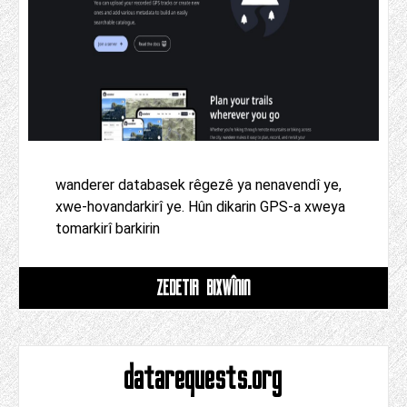
wanderer databasek rêgezê ya nenavendî ye,
xwe-hovandarkirî ye. Hûn dikarin GPS-a xweya
tomarkirî barkirin
ZÊDETIR BIXWÎNIN
datarequests.org