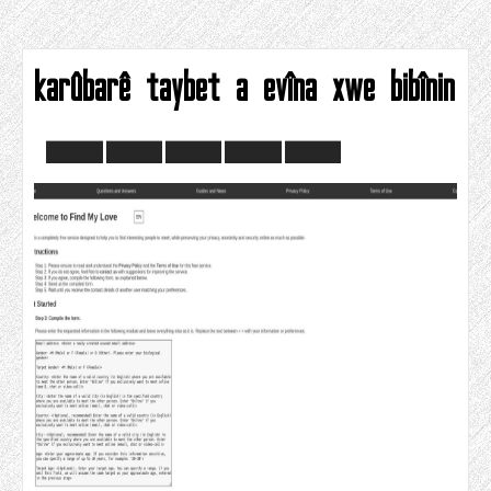
karûbarê taybet a evîna xwe bibînin